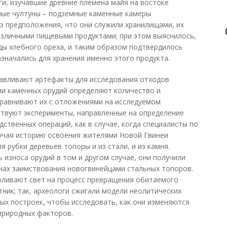
ги, изучавшие древние племена майя на востоке
мые чултуны – подземные каменные камеры
из предположения, что они служили хранилищами, их
азличными пищевыми продуктами; при этом выяснилось,
ды хлебного ореха, и таким образом подтвердилось
значались для хранения именно этого продукта.
тавливают артефакты для исследования отходов
нии каменных орудий определяют количество и
сравнивают их с отложениями на исследуемом
ствуют эксперименты, направленные на определение
ственных операций, как в случае, когда специалисты по
зучая историю освоения жителями Новой Гвинеи
я рубки деревьев топоры и из стали, и из камня.
 износа орудий в том и другом случае, они получили
нах заимствования новогвинейцами стальных топоров.
оливают свет на процесс превращения обитаемого
тник; так, археологи сжигали модели неолитических
ых построек, чтобы исследовать, как они изменяются
 природных факторов.