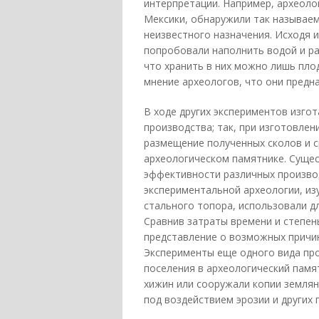
интерпретации. Например, археоло
Мексики, обнаружили так называе
неизвестного назначения. Исходя 
попробовали наполнить водой и р
что хранить в них можно лишь пло
мнение археологов, что они предна
В ходе других экспериментов изго
производства; так, при изготовле
размещение полученных сколов и 
археологическом памятнике. Суще
эффективности различных производ
экспериментальной археологии, и
стального топора, использовали дл
Сравнив затраты времени и степень
представление о возможных причи
Эксперименты еще одного вида пр
поселения в археологический памя
хижин или сооружали копии землян
под воздействием эрозии и других