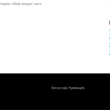
едии «Мир вокруг нас».
Понятия И Категории - Исторический Проект ХРОНОС
WEB-редактор
Вячеслав Румянцев