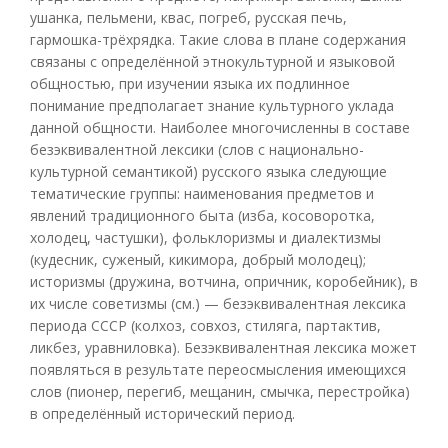
ушанка, пельмени, квас, погреб, русская печь,
гармошка-трёхрядка. Такие слова в плане содержания
связаны с определённой этнокультурной и языковой
общностью, при изучении языка их подлинное
понимание предполагает знание культурного уклада
данной общности. Наиболее многочисленны в составе
безэквивалентной лексики (слов с национально-
культурной семантикой) русского языка следующие
тематические группы: наименования предметов и
явлений традиционного быта (изба, косоворотка,
холодец, частушки), фольклоризмы и диалектизмы
(кудесник, суженый, кикимора, добрый молодец);
историзмы (дружина, вотчина, опричник, коробейник), в
их числе советизмы (см.) — безэквивалентная лексика
периода СССР (колхоз, совхоз, стиляга, партактив,
ликбез, уравниловка). Безэквивалентная лексика может
появляться в результате переосмысления имеющихся
слов (пионер, перегиб, мещанин, смычка, перестройка)
в определённый исторический период.