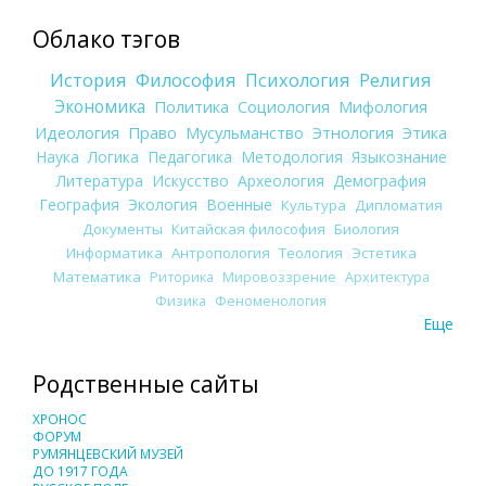
Облако тэгов
История
Философия
Психология
Религия
Экономика
Политика
Социология
Мифология
Идеология
Право
Мусульманство
Этнология
Этика
Наука
Логика
Педагогика
Методология
Языкознание
Литература
Искусство
Археология
Демография
География
Экология
Военные
Культура
Дипломатия
Документы
Китайская философия
Биология
Информатика
Антропология
Теология
Эстетика
Математика
Риторика
Мировоззрение
Архитектура
Физика
Феноменология
Еще
Родственные сайты
ХРОНОС
ФОРУМ
РУМЯНЦЕВСКИЙ МУЗЕЙ
ДО 1917 ГОДА