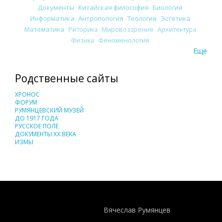
Документы
Китайская философия
Биология
Информатика
Антропология
Теология
Эстетика
Математика
Риторика
Мировоззрение
Архитектура
Физика
Феноменология
Еще
Родственные сайты
ХРОНОС
ФОРУМ
РУМЯНЦЕВСКИЙ МУЗЕЙ
ДО 1917 ГОДА
РУССКОЕ ПОЛЕ
ДОКУМЕНТЫ XX ВЕКА
ИЗМЫ
Понятия И Категории - Исторический Проект ХРОНОС
WEB-редактор
Вячеслав Румянцев