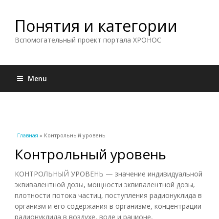
Понятия и категории
Вспомогательный проект портала ХРОНОС
Menu
Вы здесь
Главная
» Контрольный уровень
Контрольный уровень
КОНТРОЛЬНЫЙ УРОВЕНЬ — значение индивидуальной
эквивалентной дозы, мощности эквивалентной дозы,
плотности потока частиц, поступления радионуклида в
организм и его содержания в организме, концентрации
радионуклида в воздухе, воде и рационе,