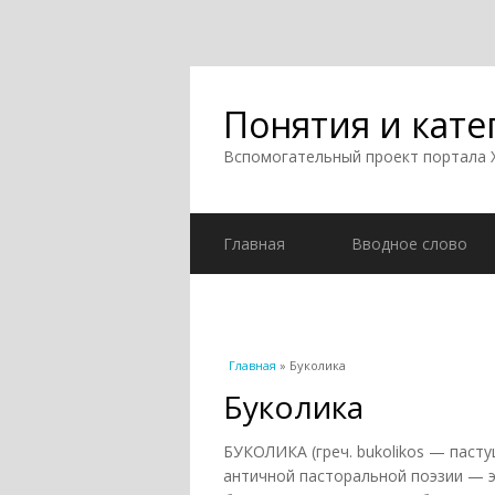
Понятия и кате
Вспомогательный проект портала
Главная
Вводное слово
Вы здесь
Главная
» Буколика
Буколика
БУКОЛИКА (греч. bukolikos — паст
античной пасторальной поэзии — э