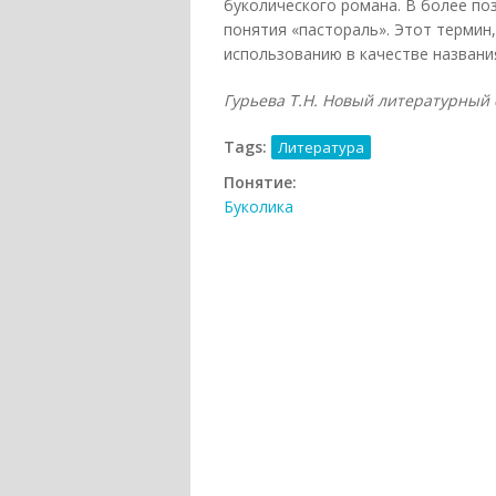
буколического романа. В более по
понятия «пастораль». Этот термин,
использованию в качестве названия
Гурьева Т.Н. Новый литературный сл
Tags:
Литература
Понятие:
Буколика