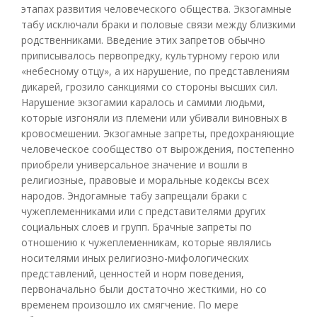
этапах развития человеческого общества. Экзогамные
табу исключали браки и половые связи между близкими
родственниками. Введение этих запретов обычно
приписывалось первопредку, культурному герою или
«небесному отцу», а их нарушение, по представлениям
дикарей, грозило санкциями со стороны высших сил.
Нарушение экзогамии каралось и самими людьми,
которые изгоняли из племени или убивали виновных в
кровосмешении. Экзогамные запреты, предохраняющие
человеческое сообщество от вырождения, постепенно
приобрели универсальное значение и вошли в
религиозные, правовые и моральные кодексы всех
народов. Эндогамные табу запрещали браки с
чужеплеменниками или с представителями других
социальных слоев и групп. Брачные запреты по
отношению к чужеплеменникам, которые являлись
носителями иных религиозно-мифологических
представлений, ценностей и норм поведения,
первоначально были достаточно жесткими, но со
временем произошло их смягчение. По мере