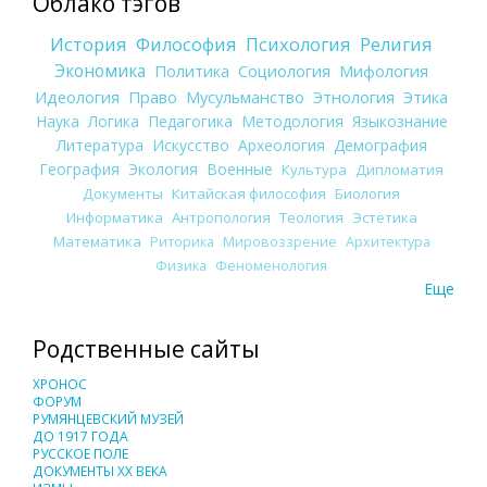
Облако тэгов
История
Философия
Психология
Религия
Экономика
Политика
Социология
Мифология
Идеология
Право
Мусульманство
Этнология
Этика
Наука
Логика
Педагогика
Методология
Языкознание
Литература
Искусство
Археология
Демография
География
Экология
Военные
Культура
Дипломатия
Документы
Китайская философия
Биология
Информатика
Антропология
Теология
Эстетика
Математика
Риторика
Мировоззрение
Архитектура
Физика
Феноменология
Еще
Родственные сайты
ХРОНОС
ФОРУМ
РУМЯНЦЕВСКИЙ МУЗЕЙ
ДО 1917 ГОДА
РУССКОЕ ПОЛЕ
ДОКУМЕНТЫ XX ВЕКА