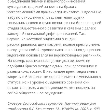
объединения племен и взаимопроникновения
культурных традиций запреты на браки с
чужеплеменниками практически исчезают. Эндогамные
табу по отношению к представителям других
социальных слоев и групп возникают на более поздней
стадии общественного развития и связаны с далеко
зашедшей социальной дифференциацией. Так,
нарушение кастовой эндогамии в Индии
рассматривалось даже как религиозное преступление,
влекущее за собой суровое наказание. Иногда принцип
эндогамии основывался на вероисповедных различиях.
Например, христианские церкви долгое время не
одобряли браков между людьми, принадлежащими к
разным конфессиям. В настоящее время эндогамные
запреты в большинстве стран не имеют официального
статуса, но на уровне обыденного сознания они
остаются в силе, а их нарушение может повлечь за
собой общественное осуждение.
Словарь философских терминов. Научная редакция
профессора В.Г. Кузнецова. М., ИНФРА-М, 2007, с. 693.