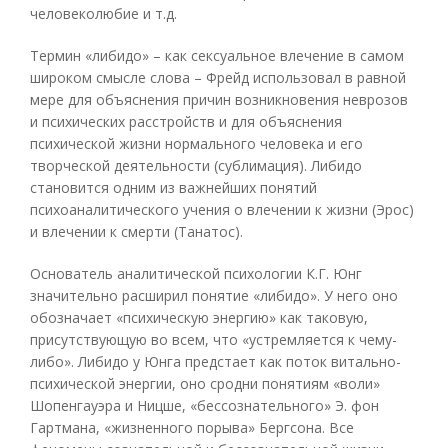
человеколюбие и т.д.
Термин «либидо» – как сексуальное влечение в самом
широком смысле слова – Фрейд использовал в равной
мере для объяснения причин возникновения неврозов
и психических расстройств и для объяснения
психической жизни нормального человека и его
творческой деятельности (сублимация). Либидо
становится одним из важнейших понятий
психоаналитического учения о влечении к жизни (Эрос)
и влечении к смерти (Танатос).
Основатель аналитической психологии К.Г. Юнг
значительно расширил понятие «либидо». У него оно
обозначает «психическую энергию» как таковую,
присутствующую во всем, что «устремляется к чему-
либо». Либидо у Юнга предстает как поток витально-
психической энергии, оно сродни понятиям «воли»
Шопенгауэра и Ницше, «бессознательного» Э. фон
Гартмана, «жизненного порыва» Бергсона. Все