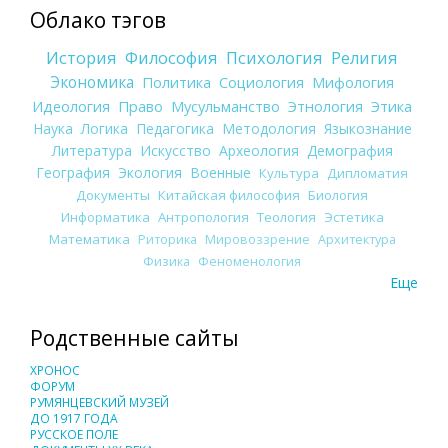
Облако тэгов
История
Философия
Психология
Религия
Экономика
Политика
Социология
Мифология
Идеология
Право
Мусульманство
Этнология
Этика
Наука
Логика
Педагогика
Методология
Языкознание
Литература
Искусство
Археология
Демография
География
Экология
Военные
Культура
Дипломатия
Документы
Китайская философия
Биология
Информатика
Антропология
Теология
Эстетика
Математика
Риторика
Мировоззрение
Архитектура
Физика
Феноменология
Еще
Родственные сайты
ХРОНОС
ФОРУМ
РУМЯНЦЕВСКИЙ МУЗЕЙ
ДО 1917 ГОДА
РУССКОЕ ПОЛЕ