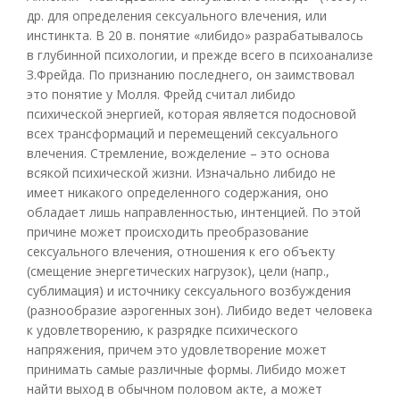
др. для определения сексуального влечения, или
инстинкта. В 20 в. понятие «либидо» разрабатывалось
в глубинной психологии, и прежде всего в психоанализе
З.Фрейда. По признанию последнего, он заимствовал
это понятие у Молля. Фрейд считал либидо
психической энергией, которая является подосновой
всех трансформаций и перемещений сексуального
влечения. Стремление, вожделение – это основа
всякой психической жизни. Изначально либидо не
имеет никакого определенного содержания, оно
обладает лишь направленностью, интенцией. По этой
причине может происходить преобразование
сексуального влечения, отношения к его объекту
(смещение энергетических нагрузок), цели (напр.,
сублимация) и источнику сексуального возбуждения
(разнообразие аэрогенных зон). Либидо ведет человека
к удовлетворению, к разрядке психического
напряжения, причем это удовлетворение может
принимать самые различные формы. Либидо может
найти выход в обычном половом акте, а может