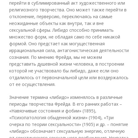
перейти в сублимированный акт художественного или
религиозного творчества. Оно может также перейти в
отклонение, перверсию, переключаясь на самые
неожиданные объекты как внутри, так и вне
сексуальной сферы. Либидо способно принимать
множество форм, не обладая само по себе никакой
формой. Оно предстает как могущественная
иррациональная сила, антагонистическая деятельности
сознания. По мнению Фрейда, мы не можем
представить душевной жизни человека, в построении
которой не участвовало бы либидо, даже если оно
отдалилось от первоначальной цели или воздержалось
от ее осуществления.
Значение термина «либидо» изменялось в различные
периоды творчества Фрейда. В его ранних работах –
«Навязчивые состояния и фобии» (1895),
«Психопатология обыденной жизни» (1904), «Три
очерка по теории сексуальности» (1905) и др. – понятие
«либидо» обозначает сексуальную энергию, отличную
от соматического сексуального возбуждения. Нехватка