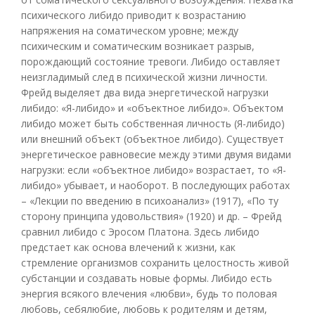
психического либидо приводит к возрастанию
напряжения на соматическом уровне; между
психическим и соматическим возникает разрыв,
порождающий состояние тревоги. Либидо оставляет
неизгладимый след в психической жизни личности.
Фрейд выделяет два вида энергетической нагрузки
либидо: «Я-либидо» и «объектное либидо». Объектом
либидо может быть собственная личность (Я-либидо)
или внешний объект (объектное либидо). Существует
энергетическое равновесие между этими двумя видами
нагрузки: если «объектное либидо» возрастает, то «Я-
либидо» убывает, и наоборот. В последующих работах
– «Лекции по введению в психоанализ» (1917), «По ту
сторону принципа удовольствия» (1920) и др. – Фрейд
сравнил либидо с Эросом Платона. Здесь либидо
предстает как основа влечений к жизни, как
стремление организмов сохранить целостность живой
субстанции и создавать новые формы. Либидо есть
энергия всякого влечения «любви», будь то половая
любовь, себялюбие, любовь к родителям и детям,