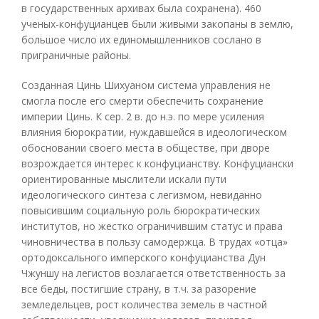
в государственных архивах была сохранена). 460
ученых-конфуцианцев были живыми закопаны в землю,
большое число их единомышленников сослано в
приграничные районы.
Созданная Цинь Шихуаном система управления не
смогла после его смерти обеспечить сохранение
империи Цинь. К сер. 2 в. до н.э. по мере усиления
влияния бюрократии, нуждавшейся в идеологическом
обосновании своего места в обществе, при дворе
возрождается интерес к конфуцианству. Конфуциански
ориентированные мыслители искали пути
идеологического синтеза с легизмом, невиданно
повысившим социальную роль бюрократических
институтов, но жестко ограничившим статус и права
чиновничества в пользу самодержца. В трудах «отца»
ортодоксального имперского конфуцианства Дун
Чжуншу на легистов возлагается ответственность за
все беды, постигшие страну, в т.ч. за разорение
земледельцев, рост количества земель в частной