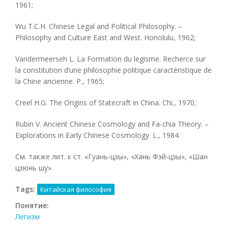
1961;
Wu T.C.H. Chinese Legal and Political Philosophy. –
Philosophy and Culture East and West. Honolulu, 1962;
Vandermeerseh L. La Formation du legisme. Recherce sur
la constitution d’une philosophie politique caractéristique de
la Chine ancienne. P., 1965;
Creel H.G. The Origins of Statecraft in China. Chi., 1970;
Rubin V. Ancient Chinese Cosmology and Fa-chia Theory. –
Explorations in Early Chinese Cosmology. L., 1984.
См. также лит. к ст. «Гуань-цзы», «Хань Фэй-цзы», «Шан
цзюнь шу».
Tags:
Китайская философия
Понятие:
Легизм