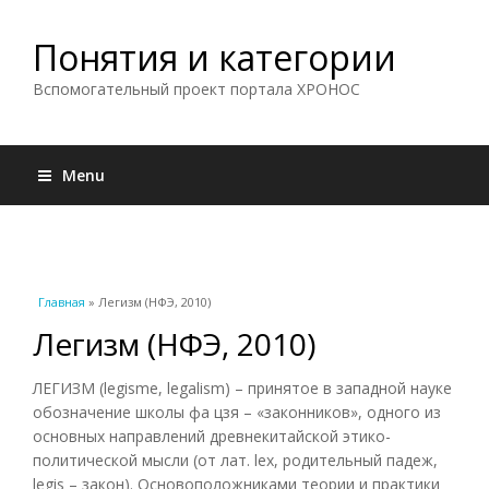
Понятия и категории
Вспомогательный проект портала ХРОНОС
Menu
Вы здесь
Главная
» Легизм (НФЭ, 2010)
Легизм (НФЭ, 2010)
ЛЕГИЗМ (legisme, legalism) – принятое в западной науке
обозначение школы фа цзя – «законников», одного из
основных направлений древнекитайской этико-
политической мысли (от лат. lex, родительный падеж,
legis – закон). Основоположниками теории и практики