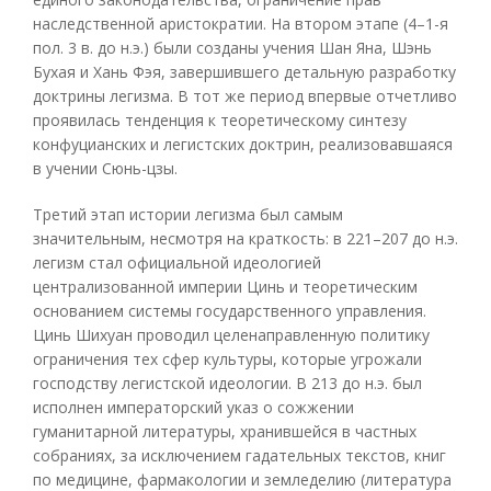
наследственной аристократии. На втором этапе (4–1-я
пол. 3 в. до н.э.) были созданы учения Шан Яна, Шэнь
Бухая и Хань Фэя, завершившего детальную разработку
доктрины легизма. В тот же период впервые отчетливо
проявилась тенденция к теоретическому синтезу
конфуцианских и легистских доктрин, реализовавшаяся
в учении Сюнь-цзы.
Третий этап истории легизма был самым
значительным, несмотря на краткость: в 221–207 до н.э.
легизм стал официальной идеологией
централизованной империи Цинь и теоретическим
основанием системы государственного управления.
Цинь Шихуан проводил целенаправленную политику
ограничения тех сфер культуры, которые угрожали
господству легистской идеологии. В 213 до н.э. был
исполнен императорский указ о сожжении
гуманитарной литературы, хранившейся в частных
собраниях, за исключением гадательных текстов, книг
по медицине, фармакологии и земледелию (литература