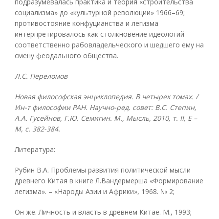
подразумевалась практика и теория «строительства
социализма» до «культурной революции» 1966–69;
противостояние конфуцианства и легизма
интерпретировалось как столкновение идеологий
соответственно рабовладельческого и шедшего ему на
смену феодального общества.
Л.С. Переломов
Новая философская энциклопедия. В четырех томах. /
Ин-т философии РАН. Научно-ред. совет: В.С. Степин,
А.А. Гусейнов, Г.Ю. Семигин. М., Мысль, 2010, т.
II, Е –
М, с. 382-384.
Литература:
Рубин В.А. Проблемы развития политической мысли
древнего Китая в книге Л.Вандермерша «Формирование
легизма». – «Народы Азии и Африки», 1968. № 2;
Он же. Личность и власть в древнем Китае. М., 1993;