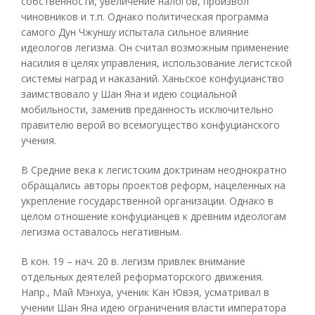
собственности, увеличение налогов, произвол
чиновников и т.п. Однако политическая программа
самого Дун Чжуншу испытала сильное влияние
идеологов легизма. Он считал возможным применение
насилия в целях управления, использование легистской
системы наград и наказаний. Ханьское конфуцианство
заимствовало у Шан Яна и идею социальной
мобильности, заменив преданность исключительно
правителю верой во всемогущество конфуцианского
учения.
В Средние века к легистским доктринам неоднократно
обращались авторы проектов реформ, нацеленных на
укрепление государственной организации. Однако в
целом отношение конфуцианцев к древним идеологам
легизма оставалось негативным.
В кон. 19 – нач. 20 в. легизм привлек внимание
отдельных деятелей реформаторского движения.
Напр., Май Мэнхуа, ученик Кан Ювэя, усматривал в
учении Шан Яна идею ограничения власти императора