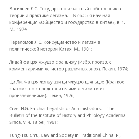
Васильев Л.С. Государство и частный собственник в
теории и практике легизма. – В сб.: 5-я научная
конференция «Общество и государство в Китае», в. 1.
М., 1974;
Переломов Л.С. Конфуцианство и легизм в
политической истории Китая. М., 1981;
Лидай фа цзя чжуцзо сюаньчжу (Избр. произв. с
комментариями легистов различных эпох). Пекин, 1974;
Ци Ли, Фа цзя жэньу цзи ци чжуцзо цзяньцзе (Краткое
знакомство с представителями легизма и их
произведениями). Пекин, 1976;
Creel H.G. Fa-chia: Legalists or Administrators. – The
Bulletin of the Institute of History and Philology Academia
Sinica, v. 4. Taibei, 1961;
Tung-Tsu Ch'u, Law and Society in Traditional China. P.,