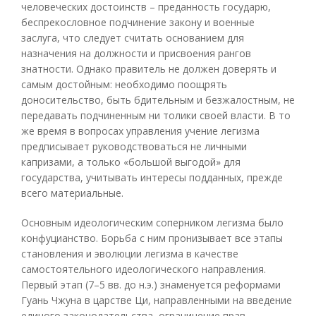
человеческих достоинств – преданность государю,
беспрекословное подчинение закону и военные
заслуга, что следует считать основанием для
назначения на должности и присвоения рангов
знатности. Однако правитель не должен доверять и
самым достойным: необходимо поощрять
доносительство, быть бдительным и безжалостным, не
передавать подчиненным ни толики своей власти. В то
же время в вопросах управления учение легизма
предписывает руководствоваться не личными
капризами, а только «большой выгодой» для
государства, учитывать интересы подданных, прежде
всего материальные.
Основным идеологическим соперником легизма было
конфуцианство. Борьба с ним пронизывает все этапы
становления и эволюции легизма в качестве
самостоятельного идеологического направления.
Первый этап (7–5 вв. до н.э.) знаменуется реформами
Гуань Чжуна в царстве Ци, направленными на введение
единого законодательства, ограничение прав