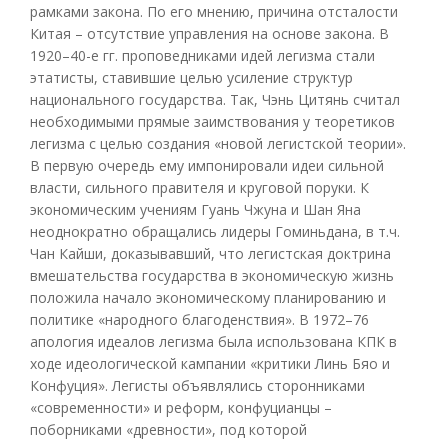
рамками закона. По его мнению, причина отсталости
Китая – отсутствие управления на основе закона. В
1920–40-е гг. проповедниками идей легизма стали
этатисты, ставившие целью усиление структур
национального государства. Так, Чэнь Цитянь считал
необходимыми прямые заимствования у теоретиков
легизма с целью создания «новой легистской теории».
В первую очередь ему импонировали идеи сильной
власти, сильного правителя и круговой поруки. К
экономическим учениям Гуань Чжуна и Шан Яна
неоднократно обращались лидеры Гоминьдана, в т.ч.
Чан Кайши, доказывавший, что легистская доктрина
вмешательства государства в экономическую жизнь
положила начало экономическому планированию и
политике «народного благоденствия». В 1972–76
апология идеалов легизма была использована КПК в
ходе идеологической кампании «критики Линь Бяо и
Конфуция». Легисты объявлялись сторонниками
«современности» и реформ, конфуцианцы –
поборниками «древности», под которой