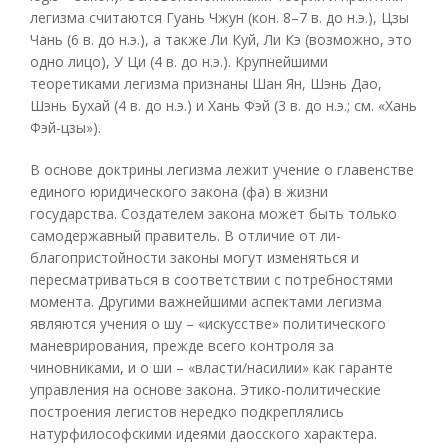
легизма считаются Гуань Чжун (кон. 8–7 в. до н.э.), Цзы
Чань (6 в. до н.э.), а также Ли Куй, Ли Кэ (возможно, это
одно лицо), У Ци (4 в. до н.э.). Крупнейшими
теоретиками легизма признаны Шан Ян, Шэнь Дао,
Шэнь Бухай (4 в. до н.э.) и Хань Фэй (3 в. до н.э.; см. «Хань
Фэй-цзы»).
В основе доктрины легизма лежит учение о главенстве
единого юридического закона (фа) в жизни
государства. Создателем закона может быть только
самодержавный правитель. В отличие от ли-
благопристойности законы могут изменяться и
пересматриваться в соответствии с потребностями
момента. Другими важнейшими аспектами легизма
являются учения о шу – «искусстве» политического
маневрирования, прежде всего контроля за
чиновниками, и о ши – «власти/насилии» как гаранте
управления на основе закона. Этико-политические
построения легистов нередко подкреплялись
натурфилософскими идеями даосского характера.