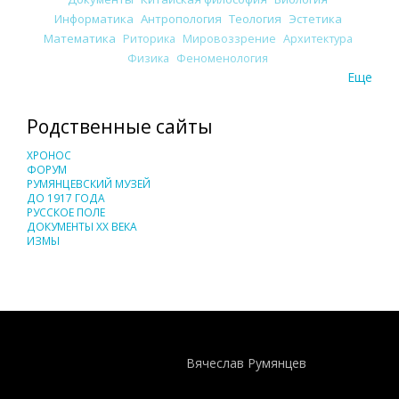
Информатика
Антропология
Теология
Эстетика
Математика
Риторика
Мировоззрение
Архитектура
Физика
Феноменология
Еще
Родственные сайты
ХРОНОС
ФОРУМ
РУМЯНЦЕВСКИЙ МУЗЕЙ
ДО 1917 ГОДА
РУССКОЕ ПОЛЕ
ДОКУМЕНТЫ XX ВЕКА
ИЗМЫ
Понятия И Категории - Исторический Проект ХРОНОС
WEB-редактор
Вячеслав Румянцев