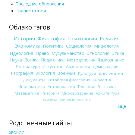
Последние обновления
Прочие статьи
Облако тэгов
История
Философия
Психология
Религия
Экономика
Политика
Социология
Мифология
Идеология
Право
Мусульманство
Этнология
Этика
Наука
Логика
Педагогика
Методология
Языкознание
Литература
Искусство
Археология
Демография
География
Экология
Военные
Культура
Дипломатия
Документы
Китайская философия
Биология
Информатика
Антропология
Теология
Эстетика
Математика
Риторика
Мировоззрение
Архитектура
Физика
Феноменология
Еще
Родственные сайты
ХРОНОС