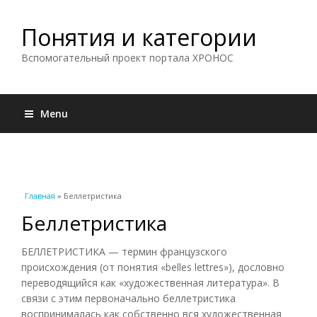
Понятия и категории
Вспомогательный проект портала ХРОНОС
Menu
Вы здесь
Главная
» Беллетристика
Беллетристика
БЕЛЛЕТРИСТИКА — термин французского
происхождения (от понятия «belles lettres»), дословно
переводящийся как «художественная литература». В
связи с этим первоначально беллетристика
воспринималась как собственно вся художественная