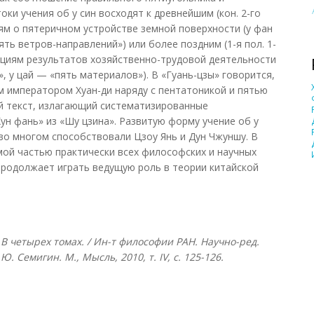
оки учения об у син восходят к древнейшим (кон. 2-го
иям о пятеричном устройстве земной поверхности (у фан
ять ветров-направлений») или более поздним (1-я пол. 1-
кациям результатов хозяйственно-трудовой деятельности
, у цай — «пять материалов»). В «Гуань-цзы» говорится,
м императором Хуан-ди наряду с пентатоникой и пятью
й текст, излагающий систематизированные
Хун фань» из «Шу цзина». Развитую форму учение об у
у во многом способствовали Цзоу Янь и Дун Чжуншу. В
ой частью практически всех философских и научных
продолжает играть ведущую роль в теории китайской
В четырех томах. / Ин-т философии РАН. Научно-ред.
Г.Ю. Семигин. М., Мысль, 2010, т.
IV, с. 125-126.