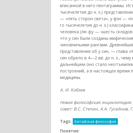
вписанной в него пентаграммы. Ист
тысячелетия до н. э.) представлен
— «пять сторон света», у фэн — «п
го тысячелетия до н. э.) классифи
человека (лю фу — «шесть складов»
что у син были созданы мифически
чиновничьими рангами. Древнейши
представления об у син, — глава «
син обрело в 4—2 вв. до н. э., чем
дальнейшем оно стало неотъемлем
построений, а в настоящее время 
медицины.
А. И. Кобзев
Новая философская энциклопедия. 
совет: В.С. Степин, А.А. Гусейнов, 
Tags:
Китайская философия
Понятие: