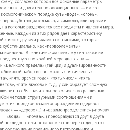
схему, согласно которой все основные параметры
временные и двигательно-эволюционные — имеют
н. космогоническом порядке суть «вода», «огонь»,
не первосубстанции космоса, а символы, или первые и
, на которые разделяются все предметы и явления мира,
венные. Каждый из этих рядов дает характеристику
ой связи с другими рядами-состояниями, которые
 не субстанциально, как «первоэлементы»
кционально. В генетическом смысле у син также не
 предшествуют по крайней мере два этапа —
ли «Великого предела» (тай цзи) и дуализированности
яя обширный набор всевозможных пятичленных
та», «пять времен года», «пять чисел», «пять
ветов», «пять вкусов» и т. д., у син образует сложную
лючает в себя значительное количество различных
собой четкими структурными соотношениями и
ди этих порядков «взаимопорождение» («дерево» —
вода» — «дерево»...) и «взаимопреодоление» («почва»
— «вода» — «почва»...) преобразуются друг в друга
й последовательности элементов через один, что в
ак соотношение правильного пятиугольника и