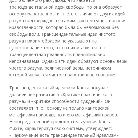
доставляемого рассудком. Что касается
трансцендентальной идеи свободы, то она образует
основу нравственности, т. е. в отличие от других идей
разума подтверждается самим фактом существования
нравственности, которая была бы невозможна без
свободы воли. Трансцендентальные идеи чистого
разума никоим образом не указывают на
существование того, что в них мыслится, т. к.
трансцендентная реальность принципиально
непознаваема. Однако эти идеи образуют основы веры
чистого разума, религиозной веры, источником
которой является чистое нравственное сознание.
Трансцендентальный идеализм Канта получает
дальнейшее развитие в «Критике практического
разума» и «Критике способности суждений». Он
составляет, т. о., основу не только кантовской
метафизики природы, но и его метафизики нравов.
Непосредственный продолжатель учения Канта —
Фихте, характеризуя свою систему, утверждает:
«Наукоучение есть трансцендентальный идеализм»