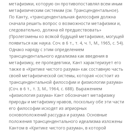
метафизики, которую он противопоставлял всем иным
метафизическим системам (см. Трансцендентальное).
По Канту, «трансцендентальная философия должна
сначала решить вопрос о возможности метафизики и,
следовательно, должна ей предшествовать»
(Пролегомены ко всякой будущей метафизике, могущей
появиться как наука. Соч. в 6 т., т. 4, ч. 1, М., 1965, с. 54).
Однако наряду с этим определением
трансцендентального идеализма как введения в
метафизику, ее пропедевтики, Кант характеризует его
также в «Критике чистого разума» как составную часть
своей метафизической системы, которая «состоит из
трансцендентальной философии и физиологии разума»
(Соч. в 6 т., т. 3, М., 1964, с. 688). Выражением
«физиология разума» Кант обозначает метафизику
природы и метафизику нравов, поскольку обе эти части
его философии исходят из априорных
основоположений рассудка и разума. Основные
положения трансцендентального идеализма изложены
Кантом в «Критике чистого разума», в которой