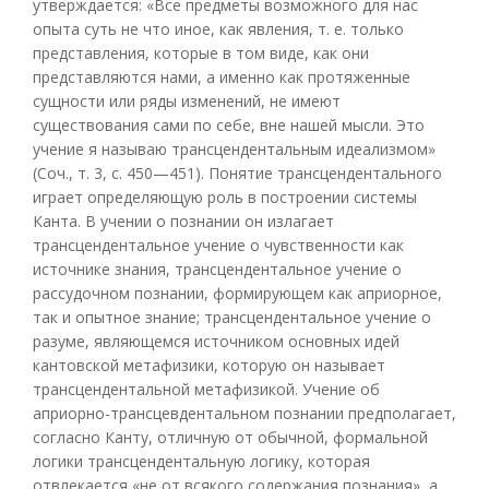
утверждается: «Все предметы возможного для нас
опыта суть не что иное, как явления, т. е. только
представления, которые в том виде, как они
представляются нами, а именно как протяженные
сущности или ряды изменений, не имеют
существования сами по себе, вне нашей мысли. Это
учение я называю трансцендентальным идеализмом»
(Соч., т. 3, с. 450—451). Понятие трансцендентального
играет определяющую роль в построении системы
Канта. В учении о познании он излагает
трансцендентальное учение о чувственности как
источнике знания, трансцендентальное учение о
рассудочном познании, формирующем как априорное,
так и опытное знание; трансцендентальное учение о
разуме, являющемся источником основных идей
кантовской метафизики, которую он называет
трансцендентальной метафизикой. Учение об
априорно-трансцевдентальном познании предполагает,
согласно Канту, отличную от обычной, формальной
логики трансцендентальную логику, которая
отвлекается «не от всякого содержания познания», а