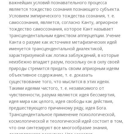
важнейших условий познавательного процесса
является тождество сознания познающего субъекта.
Условием эмпирического тождества сознания, т. е.
самосознания, является, согласно Канту, априорное
тождество самосознания, которое Кант называет
трансцендентальным единством апперцепции. Учение
Канта о разуме как источнике метафизических идей
именуется трансцендентальной диалектикой,
характеризуемой как логика заблуждений, в которые
неизбежно впадает разум, поскольку он в силу своей
природы стремится придать своим априорным идеям
объективное содержание, т. е. доказать
существование того, что мыслится в этих идеях.
Такими идеями чистого, т. е. независимого от
чувственности, разума являются: идея бессмертия,
идея мира как целого, идея свободы как действия,
предшествующего причинному ряду, идея Бога.
Трансцендентальное применение психологической,
космологической и теологической идей состоит в том,
что они синтезируют все многообразие знания,