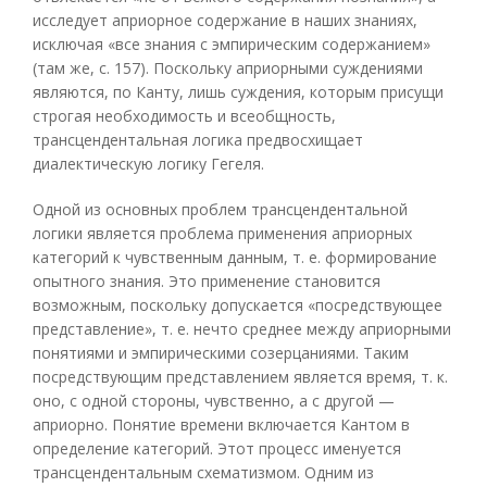
исследует априорное содержание в наших знаниях,
исключая «все знания с эмпирическим содержанием»
(там же, с. 157). Поскольку априорными суждениями
являются, по Канту, лишь суждения, которым присущи
строгая необходимость и всеобщность,
трансцендентальная логика предвосхищает
диалектическую логику Гегеля.
Одной из основных проблем трансцендентальной
логики является проблема применения априорных
категорий к чувственным данным, т. е. формирование
опытного знания. Это применение становится
возможным, поскольку допускается «посредствующее
представление», т. е. нечто среднее между априорными
понятиями и эмпирическими созерцаниями. Таким
посредствующим представлением является время, т. к.
оно, с одной стороны, чувственно, а с другой —
априорно. Понятие времени включается Кантом в
определение категорий. Этот процесс именуется
трансцендентальным схематизмом. Одним из