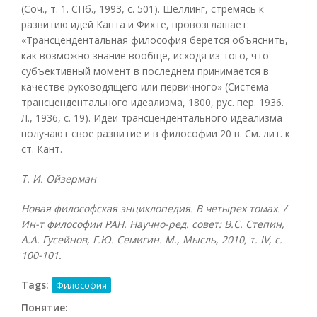
(Соч., т. 1. СПб., 1993, с. 501). Шеллинг, стремясь к
развитию идей Канта и Фихте, провозглашает:
«Трансцендентальная философия берется объяснить,
как возможно знание вообще, исходя из того, что
субъективный момент в последнем принимается в
качестве руководящего или первичного» (Система
трансцендентального идеализма, 1800, рус. пер. 1936.
Л., 1936, с. 19). Идеи трансцендентального идеализма
получают свое развитие и в философии 20 в. См. лит. к
ст. Кант.
Т. И. Ойзерман
Новая философская энциклопедия. В четырех томах. /
Ин-т философии РАН. Научно-ред. совет: В.С. Степин,
А.А. Гусейнов, Г.Ю. Семигин. М., Мысль, 2010, т.
IV, с.
100-101.
Tags:
Философия
Понятие: