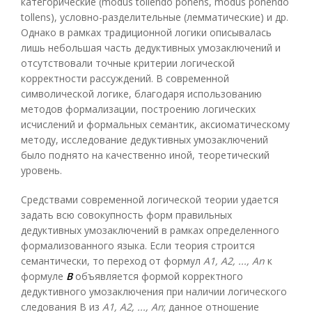
категорические (modus tollendo ponens, modus ponendo
tollens), условно-разделительные (лемматические) и др.
Однако в рамках традиционной логики описывалась
лишь небольшая часть дедуктивных умозаключений и
отсутствовали точные критерии логической
корректности рассуждений. В современной
символической логике, благодаря использованию
методов формализации, построению логических
исчислений и формальных семантик, аксиоматическому
методу, исследование дедуктивных умозаключений
было поднято на качественно иной, теоретический
уровень.
Средствами современной логической теории удается
задать всю совокупность форм правильных
дедуктивных умозаключений в рамках определенного
формализованного языка. Если теория строится
семантически, то переход от формул
A1, A2, ..., А
n
к
формуле
В
объявляется формой корректного
дедуктивного умозаключения при наличии логического
следования В из
A1, A2, ..., А
n
; данное отношение