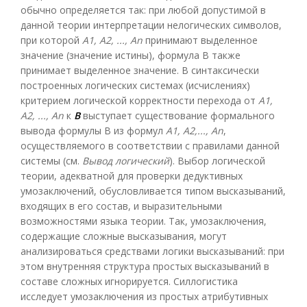
обычно определяется так: при любой допустимой в
данной теории интерпретации нелогических символов,
при которой
А1, А2, ..., А
n
принимают выделенное
значение (значение истины), формула В также
принимает выделенное значение. В синтаксически
построенных логических системах (исчислениях)
критерием логической корректности перехода от
А1,
А2, ..., А
n
к
В
выступает существование формального
вывода формулы В из формул
A1, А2,..., А
n
,
осуществляемого в соответствии с правилами данной
системы (см.
Вывод логический
). Выбор логической
теории, адекватной для проверки дедуктивных
умозаключений, обусловливается типом высказываний,
входящих в его состав, и выразительными
возможностями языка теории. Так, умозаключения,
содержащие сложные высказывания, могут
анализироваться средствами логики высказываний: при
этом внутренняя структура простых высказываний в
составе сложных игнорируется. Силлогистика
исследует умозаключения из простых атрибутивных