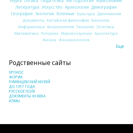
Наука
Логика
Педагогика
Методология
Языкознание
Литература
Искусство
Археология
Демография
География
Экология
Военные
Культура
Дипломатия
Документы
Китайская философия
Биология
Информатика
Антропология
Теология
Эстетика
Математика
Риторика
Мировоззрение
Архитектура
Физика
Феноменология
Еще
Родственные сайты
ХРОНОС
ФОРУМ
РУМЯНЦЕВСКИЙ МУЗЕЙ
ДО 1917 ГОДА
РУССКОЕ ПОЛЕ
ДОКУМЕНТЫ XX ВЕКА
ИЗМЫ