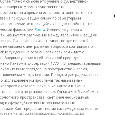
 более точном смысле это учение о субъективной
ак априорных формах чувственности.
ространства и времени есть констатация того, что
ва не присущи вещам самим по себе (термин
данном случае «относящийся к вещам вообще»). Т.и. —
тической философии
Канта
. Именно на учении о
сти базируется различение между явлениями и вещами
цепция Т.и. не исчерпывает существо критической
ую не связана с центральным вопросом критицизма о
ких суждений (в особенности если речь идет о
а). Впервые учение о субъективной природе
жено Кантом в диссертации 1770 г. В предшествовавший
пиально иных взглядов на пространство и время,
 отношениями между вещами. Поводом для радикального
ло исследование им проблемы так называемых
которого оказалось признание Кантом в 1768 г.
тва, ранее отвергавшегося им. Однако чтобы избежать
солютного пространства, Кант счел необходимым
емя) в сферу субъективных познавательных
 разума» Кант предлагает целую систему доказательств
ючает в себя «метафизические» (основанные на