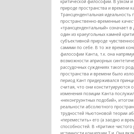
критической философии. В узком и
природе пространства и времени к
Трансцендентальная идеальность п
пространственно-временные качест
«трансцендентальный» означает в 
один из краеугольных камней кри
субъективной природе чувственно
самими по себе. В то же время кон
философии Канта, т.к. она напрям
возможности априорных синтетичес
рассудочных суждениях такого род
пространства и времени было изло
период Кант придерживался принци
считая, что они конституируются
изменения позиции Канта послужи
«неконгруэнтных подобий», итогом 
реальности абсолютного пространс
трудностей Ньютоновой теории аб
«переместить» его (а заодно и вр
способностей. В «Критике чистого
истинности концепции Т.и. Она вкл