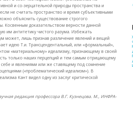
ивной и со-зерцательной природы пространства и
(если не считать пространство и время субъективными
можно объяснить существование строгого
ты. Косвенным доказательством верности данной
ую им антитетику чистого разума. Избежать
м может, лишь признав различение явлений и вещей
вает идею Т.и. Трансцендентальный, или «формальный»,
нтом «материальному» идеализму, признающему в своей
ость только наших перцепций и тем самым отрицающему
 себе и явлениями или же ставящему под сомнение
рцепциями («проблематический идеализм»). В
ализма Кант видел одну из заслуг критической
учная редакция профессора В.Г. Кузнецова. М., ИНФРА-