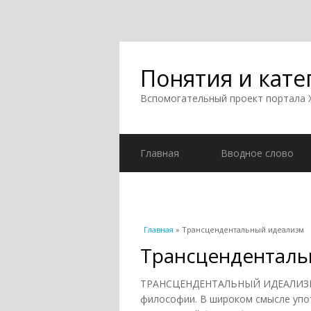
Понятия и кате
Вспомогательный проект портала
Главная
Вводное слово
Вы здесь
Главная
» Трансцендентальный идеализм
Трансценденталь
ТРАНСЦЕНДЕНТАЛЬНЫЙ ИДЕАЛИЗМ (не
философии. В широком смысле упот