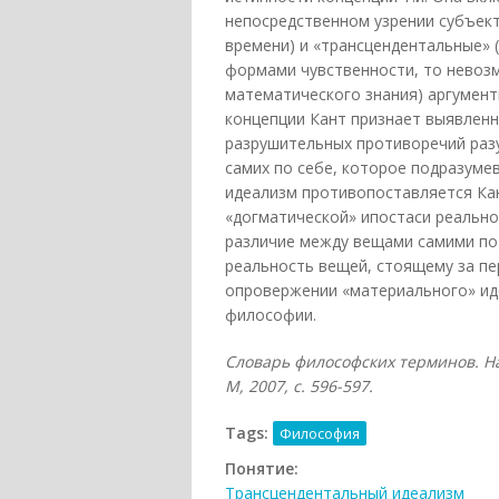
непосредственном узрении субъект
времени) и «трансцендентальные» 
формами чувственности, то невоз
математического знания) аргумен
концепции Кант признает выявленн
разрушительных противоречий разу
самих по себе, которое подразуме
идеализм противопоставляется Ка
«догматической» ипостаси реальн
различие между вещами самими по
реальность вещей, стоящему за пе
опровержении «материального» иде
философии.
Словарь философских терминов. На
М, 2007, с. 596-597.
Tags:
Философия
Понятие:
Трансцендентальный идеализм