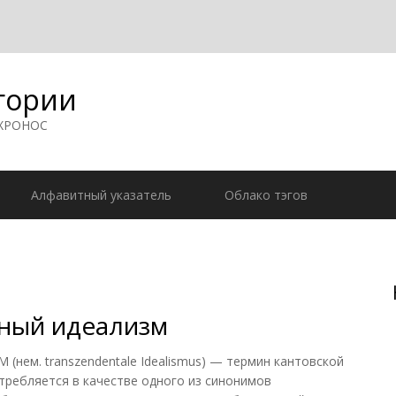
гории
 ХРОНОС
Алфавитный указатель
Облако тэгов
ный идеализм
м. transzendentale Idealismus) — термин кантовской
ребляется в качестве одного из синонимов