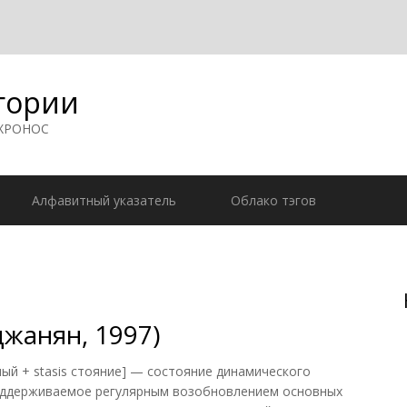
гории
 ХРОНОС
Алфавитный указатель
Облако тэгов
джанян, 1997)
ый + stasis стояние] — состояние динамического
оддерживаемое регулярным возобновлением основных