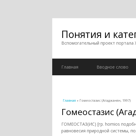
Понятия и кате
Вспомогательный проект портала
Главная
Вводное слово
Вы здесь
Главная
» Гомеостазис (Агаджанян, 1997)
Гомеостазис (Ага
ГОМЕОСТАЗ(ИС) [гр. homios подобн
равновесия природной системы, п