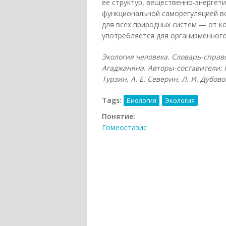
ее структур, вещественно-энергет
функциональной саморегуляцией во
для всех природных систем — от к
употребляется для организменного
Экология человека. Словарь-справ
Агаджаняна. Авторы-составители: Н.
Турзин, А. Е. Северин, Л. И. Дубовой
Tags:
Биология
Экология
Понятие:
Гомеостазис