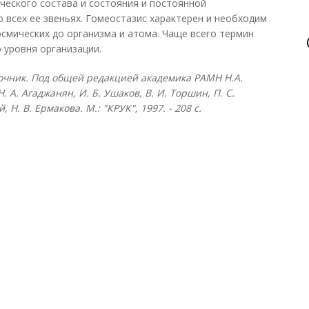
ического состава и состояния и постоянной
 всех ее звеньях. Гомеостазис характерен и необходим
осмических до организма и атома. Чаще всего термин
 уровня организации.
очник. Под общей редакцией академика РАМН Н.А.
 А. Агаджанян, И. Б. Ушаков, В. И. Торшин, П. С.
, Н. В. Ермакова. М.: "КРУК", 1997. - 208 с.