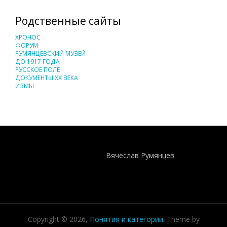
Родственные сайты
ХРОНОС
ФОРУМ
РУМЯНЦЕВСКИЙ МУЗЕЙ
ДО 1917 ГОДА
РУССКОЕ ПОЛЕ
ДОКУМЕНТЫ XX ВЕКА
ИЗМЫ
Понятия И Категории - Исторический Проект ХРОНОС
WEB-редактор
Вячеслав Румянцев
Copyright © 2026,
Понятия и категории
. Theme by