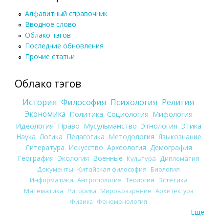
Алфавитный справочник
Вводное слово
Облако тэгов
Последние обновления
Прочие статьи
Облако тэгов
История
Философия
Психология
Религия
Экономика
Политика
Социология
Мифология
Идеология
Право
Мусульманство
Этнология
Этика
Наука
Логика
Педагогика
Методология
Языкознание
Литература
Искусство
Археология
Демография
География
Экология
Военные
Культура
Дипломатия
Документы
Китайская философия
Биология
Информатика
Антропология
Теология
Эстетика
Математика
Риторика
Мировоззрение
Архитектура
Физика
Феноменология
Еще