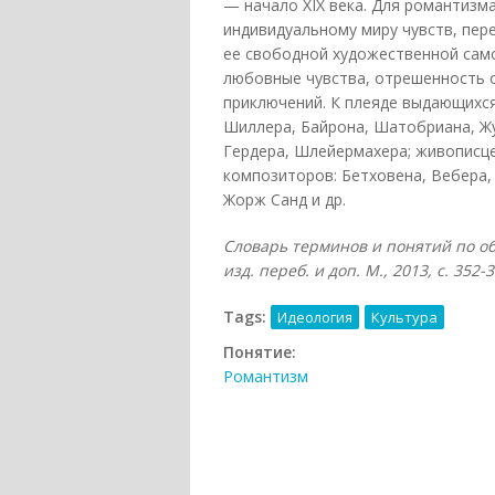
— начало XIX века. Для романтизм
индивидуальному миру чувств, пер
ее свободной художественной сам
любовные чувства, отрешенность о
приключений. К плеяде выдающихся
Шиллера, Байрона, Шатобриана, Жу
Гердера, Шлейермахера; живописце
композиторов: Бетховена, Вебера, 
Жорж Санд и др.
Словарь терминов и понятий по об
изд. переб. и доп. М., 2013, с. 352-3
Tags:
Идеология
Культура
Понятие:
Романтизм