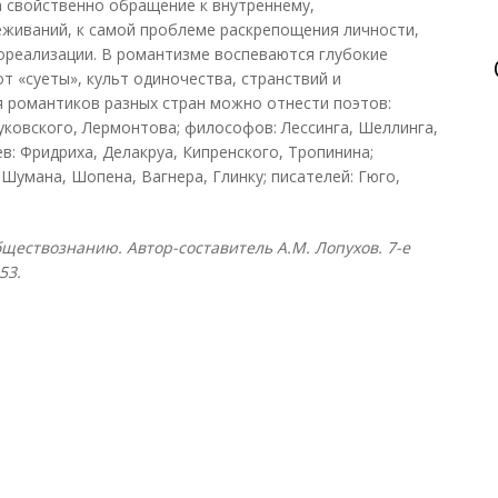
а свойственно обращение к внутреннему,
еживаний, к самой проблеме раскрепощения личности,
ореализации. В романтизме воспеваются глубокие
т «суеты», культ одиночества, странствий и
 романтиков разных стран можно отнести поэтов:
ковского, Лермонтова; философов: Лессинга, Шеллинга,
в: Фридриха, Делакруа, Кипренского, Тропинина;
Шумана, Шопена, Вагнера, Глинку; писателей: Гюго,
ществознанию. Автор-составитель А.М. Лопухов. 7-е
53.