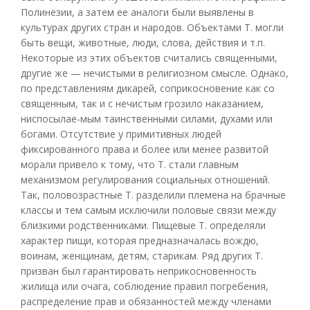
Полинезии, а затем ее аналоги были выявлены в
культурах других стран и народов. Объектами Т. могли
быть вещи, животные, люди, слова, действия и т.п.
Некоторые из этих объектов считались священными,
другие же — нечистыми в религиозном смысле. Однако,
по представлениям дикарей, соприкосновение как со
священным, так и с нечистым грозило наказанием,
ниспосылае-мым таинственными силами, духами или
богами. Отсутствие у примитивных людей
фиксированного права и более или менее развитой
морали привело к тому, что Т. стали главным
механизмом регулирования социальных отношений.
Так, половозрастные Т. разделили племена на брачные
классы и тем самым исключили половые связи между
близкими родственниками. Пищевые Т. определяли
характер пищи, которая предназначалась вождю,
воинам, женщинам, детям, старикам. Ряд других Т.
призван был гарантировать неприкосновенность
жилища или очага, соблюдение правил погребения,
распределение прав и обязанностей между членами