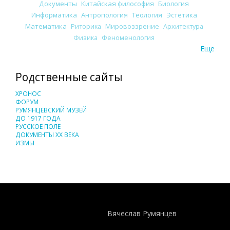
Документы
Китайская философия
Биология
Информатика
Антропология
Теология
Эстетика
Математика
Риторика
Мировоззрение
Архитектура
Физика
Феноменология
Еще
Родственные сайты
ХРОНОС
ФОРУМ
РУМЯНЦЕВСКИЙ МУЗЕЙ
ДО 1917 ГОДА
РУССКОЕ ПОЛЕ
ДОКУМЕНТЫ XX ВЕКА
ИЗМЫ
Понятия И Категории - Исторический Проект ХРОНОС
WEB-редактор
Вячеслав Румянцев