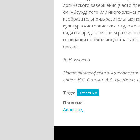
логического завершения (часто пр
см. Абсурд) того или иного элеме
изобразительно-выразительных пр
культурно-исторических и художест
видятся представителям различны
отрицания вообще искусства как т
смысле.
В. В. Бычков
Новая философская энциклопедия. 
совет: В.С. Степин, А.А. Гусейнов, 
Tags:
Эстетика
Понятие:
Авангард