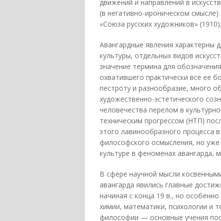
движений и направлений в искусств
(в негативно-ироническом смысле) 
«Союза русских художников» (1910)
Авангардные явления характерны д
культуры, отдельных видов искусст
значение термина для обозначени
охватившего практически все ее б
пестроту и разнообразие, много о
художественно-эстетического созн
человечества перелом в культурно
техническим прогрессом (НТП) посл
этого лавинообразного процесса в 
философского осмысления, но уже
культуре в феноменах авангарда, 
В сфере научной мысли косвенными
авангарда явились главные достиже
начиная с конца 19 в., но особенно
химии, математики, психологии и т
философии — основные учения пост