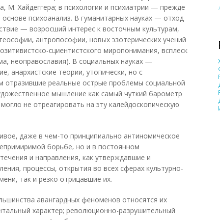
на, М. Хайдеггера; в психологии и психиатрии — прежде
о основе психоанализ. В гуманитарных науках — отход
дствие — возросший интерес к восточным культурам,
 теософии, антропософии, новых эзотерических учений
е позитивистско-сциентистского миропонимания, всплеск
ма, неоправославия). В социальных науках —
е, анархистские теории, утопически, но с
м отразившие реальные острые проблемы социальной
Художественное мышление как самый чуткий барометр
 могло не отреагировать на эту калейдоскопическую
ивое, даже в чем-то принципиально антиномическое
непримиримой борьбе, но и в постоянном
течения и направления, как утверждавшие и
ления, процессы, открытия во всех сферах культурно-
ени, так и резко отрицавшие их.
льшинства авангардных феноменов относятся их
нтальный характер; революционно-разрушительный