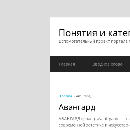
Понятия и кате
Вспомогательный проект портала
Главная
Вводное слово
Вы здесь
Главная
» Авангард
Авангард
АВАНГАРД (франц. avant-garde — п
современной эстетике и искусство