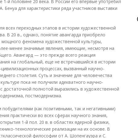
е 1-й половине 20 века. В России его впервые употребил
А. Бенуа для характеристики ряда участников выставки
.
ля всех переходных этапов в истории художественной
ва. В 20 в., однако, понятие авангарда приобрело
я мощного феномена художественной культуры,
олее-менее значимые явления, имеющие, несмотря на
бщего. Авангард — это прежде всего реакция
ания на глобальный, еще не встречавшийся в истории
-цивилизационных процессах, вызванный научно-
еднего столетия. Суть и значение для человечества
культуре пока не получили адекватного научно-
 с достаточной полнотой выразились в художественной
модернизма, постмодернизма.
 побудителями (как позитивными, так и негативными)
ния практически во всех сферах научного знания,
 открытия 1-й пол. 20 в. в областях ядерной физики,
ехнико-технологические реализации на их основе. В
классической философии от А. Шопенгауэра и С.