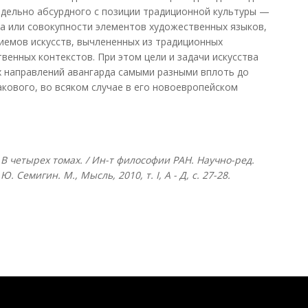
едельно абсурдного с позиции традиционной культуры —
нта или совокупности элементов художественных языков,
иемов искусств, вычлененных из традиционных
венных контекстов. При этом цели и задачи искусства
х направлений авангарда самыми разными вплоть до
акового, во всяком случае в его новоевропейском
В четырех томах. / Ин-т философии РАН. Научно-ред.
Г.Ю. Семигин. М., Мысль, 2010, т.
I, А - Д, с. 27-28.
Понятия И Категории - Исторический Проект ХРОНОС