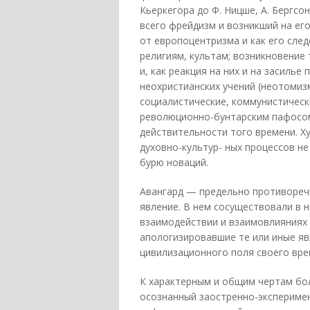
Кьеркегора до Ф. Ницше, А. Бергсо
всего фрейдизм и возникший на ег
от европоцентризма и как его сле
религиям, культам; возникновение
и, как реакция на них и на засиль
неохристианских учений (неотомиз
социалистические, коммунистически
революционно-бунтарским пафосо
действительности того времени. 
духовно-культур- ных процессов не
бурю новаций.
Авангард — предельно противореч
явление. В нем сосуществовали в 
взаимодействии и взаимовлияниях 
апологизировавшие те или иные яв
цивилизационного поля своего врем
К характерным и общим чертам бо
осознанный заостренно-экспериме