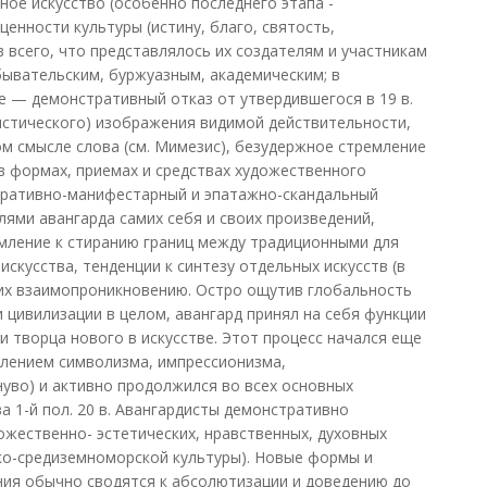
ное искусство (особенно последнего этапа -
енности культуры (истину, благо, святость,
в всего, что представлялось их создателям и участникам
ывательским, буржуазным, академическим; в
е — демонстративный отказ от утвердившегося в 19 в.
истического) изображения видимой действительности,
ом смысле слова (см. Мимезис), безудержное стремление
в формах, приемах и средствах художественного
ларативно-манифестарный и эпатажно-скандальный
лями авангарда самих себя и своих произведений,
ремление к стиранию границ между традиционными для
скусства, тенденции к синтезу отдельных искусств (в
, их взаимопроникновению. Остро ощутив глобальность
 цивилизации в целом, авангард принял на себя функции
и творца нового в искусстве. Этот процесс начался еще
явлением символизма, импрессионизма,
нуво) и активно продолжился во всех основных
а 1-й пол. 20 в. Авангардисты демонстративно
жественно- эстетических, нравственных, духовных
ко-средиземноморской культуры). Новые формы и
ия обычно сводятся к абсолютизации и доведению до