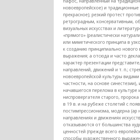
пафос, направленный на традицион
новоевропейское) и традиционные ц
прекрасное); резкий протест проти
ретроградным, консервативным, об
визуальных искусствах и литератур
«прямого» (реалистически натурал
или миметического принципа в узк
к созданию принципиально нового 
выражения; а отсюда и часто дек
характер презентации представите
направлений, движений и т. п.; ст
новоевропейской культуры видами и
частности, на основе синестезии)
начавшегося перелома в культуре и
ниспровергателя старого, пророка 
в 19 в. и на рубеже столетий с по
постимпрессионизма, модерна (ар 
направлениях и движениях искусств
отказываются от большинства худо
ценностей (прежде всего европейс
способы художественного выражен