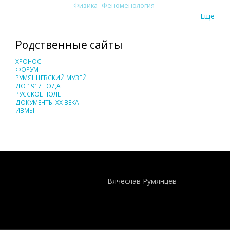
Физика
Феноменология
Еще
Родственные сайты
ХРОНОС
ФОРУМ
РУМЯНЦЕВСКИЙ МУЗЕЙ
ДО 1917 ГОДА
РУССКОЕ ПОЛЕ
ДОКУМЕНТЫ XX ВЕКА
ИЗМЫ
Понятия И Категории - Исторический Проект ХРОНОС
WEB-редактор
Вячеслав Румянцев