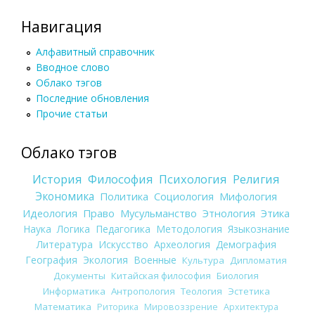
Навигация
Алфавитный справочник
Вводное слово
Облако тэгов
Последние обновления
Прочие статьи
Облако тэгов
История
Философия
Психология
Религия
Экономика
Политика
Социология
Мифология
Идеология
Право
Мусульманство
Этнология
Этика
Наука
Логика
Педагогика
Методология
Языкознание
Литература
Искусство
Археология
Демография
География
Экология
Военные
Культура
Дипломатия
Документы
Китайская философия
Биология
Информатика
Антропология
Теология
Эстетика
Математика
Риторика
Мировоззрение
Архитектура