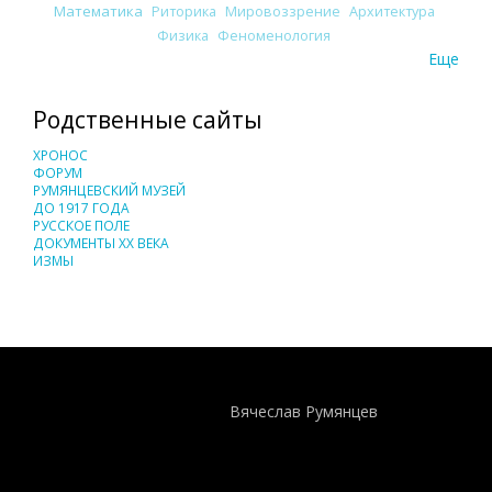
Математика
Риторика
Мировоззрение
Архитектура
Физика
Феноменология
Еще
Родственные сайты
ХРОНОС
ФОРУМ
РУМЯНЦЕВСКИЙ МУЗЕЙ
ДО 1917 ГОДА
РУССКОЕ ПОЛЕ
ДОКУМЕНТЫ XX ВЕКА
ИЗМЫ
Понятия И Категории - Исторический Проект ХРОНОС
WEB-редактор
Вячеслав Румянцев