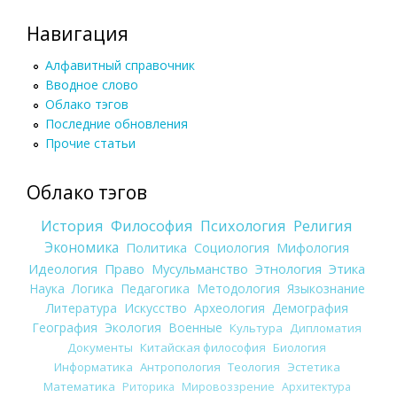
Навигация
Алфавитный справочник
Вводное слово
Облако тэгов
Последние обновления
Прочие статьи
Облако тэгов
История
Философия
Психология
Религия
Экономика
Политика
Социология
Мифология
Идеология
Право
Мусульманство
Этнология
Этика
Наука
Логика
Педагогика
Методология
Языкознание
Литература
Искусство
Археология
Демография
География
Экология
Военные
Культура
Дипломатия
Документы
Китайская философия
Биология
Информатика
Антропология
Теология
Эстетика
Математика
Риторика
Мировоззрение
Архитектура