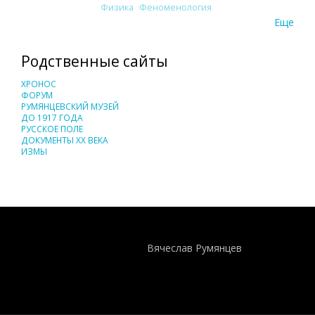
Физика
Феноменология
Еще
Родственные сайты
ХРОНОС
ФОРУМ
РУМЯНЦЕВСКИЙ МУЗЕЙ
ДО 1917 ГОДА
РУССКОЕ ПОЛЕ
ДОКУМЕНТЫ XX ВЕКА
ИЗМЫ
Понятия И Категории - Исторический Проект ХРОНОС
WEB-редактор
Вячеслав Румянцев