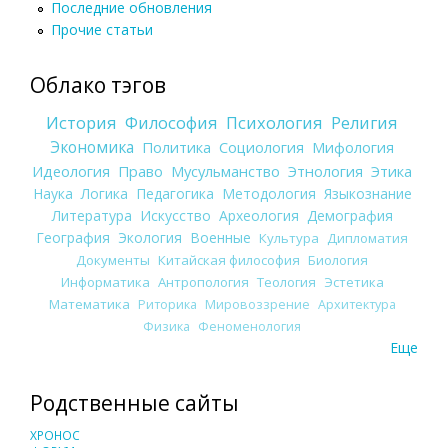
Последние обновления
Прочие статьи
Облако тэгов
История
Философия
Психология
Религия
Экономика
Политика
Социология
Мифология
Идеология
Право
Мусульманство
Этнология
Этика
Наука
Логика
Педагогика
Методология
Языкознание
Литература
Искусство
Археология
Демография
География
Экология
Военные
Культура
Дипломатия
Документы
Китайская философия
Биология
Информатика
Антропология
Теология
Эстетика
Математика
Риторика
Мировоззрение
Архитектура
Физика
Феноменология
Еще
Родственные сайты
ХРОНОС