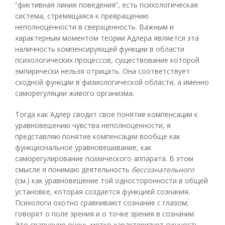
“фиктивная линия поведения”, есть психологическая
система, стремящаяся к превращению
неполноценности в сверхценность. Важным и
характерным моментом теории Адлеpa является эта
наличность компенсирующей функции в области
психологических процессов, существование которой
эмпирически нельзя отрицать. Она соответствует
сходной функции в физиологической области, а именно
саморегуляции живого организма.
Тогда как Адлер сводит свое понятие компенсации к
уравновешению чувства неполноценности, я
представляю понятие компенсации вообще как
функциональное уравновешивание, как
саморегулирование психического аппарата. В этом
смысле я понимаю деятельность
бессознательного
(см.) как уравновешение той односторонности в общей
установке, которая создается функцией сознания.
Психологи охотно сравнивают сознание с глазом;
говорят о поле зрения и о точке зрения в сознании.
Это сравнение очень метко характеризует сущность