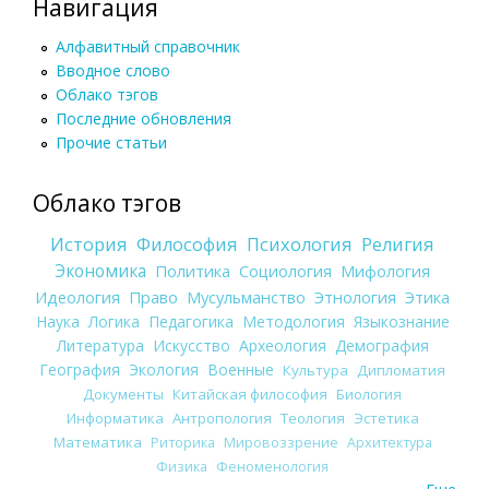
Навигация
Алфавитный справочник
Вводное слово
Облако тэгов
Последние обновления
Прочие статьи
Облако тэгов
История
Философия
Психология
Религия
Экономика
Политика
Социология
Мифология
Идеология
Право
Мусульманство
Этнология
Этика
Наука
Логика
Педагогика
Методология
Языкознание
Литература
Искусство
Археология
Демография
География
Экология
Военные
Культура
Дипломатия
Документы
Китайская философия
Биология
Информатика
Антропология
Теология
Эстетика
Математика
Риторика
Мировоззрение
Архитектура
Физика
Феноменология