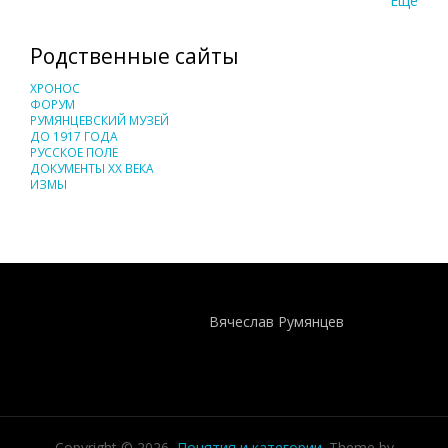
Еще
Родственные сайты
ХРОНОС
ФОРУМ
РУМЯНЦЕВСКИЙ МУЗЕЙ
ДО 1917 ГОДА
РУССКОЕ ПОЛЕ
ДОКУМЕНТЫ XX ВЕКА
ИЗМЫ
Понятия И Категории - Исторический Проект ХРОНОС
WEB-редактор
Вячеслав Румянцев
Copyright © 2026,
Понятия и категории
. Theme by