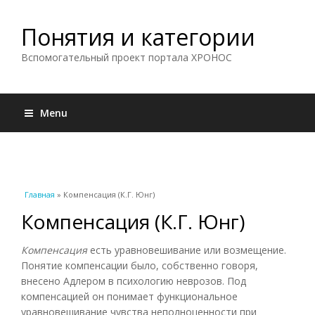
Понятия и категории
Вспомогательный проект портала ХРОНОС
Menu
Вы здесь
Главная
» Компенсация (К.Г. Юнг)
Компенсация (К.Г. Юнг)
Компенсация
есть уравновешивание или возмещение.
Понятие компенсации было, собственно говоря,
внесено Адлером в психологию неврозов. Под
компенсацией он понимает функциональное
уравновешивание чувства неполноценности при