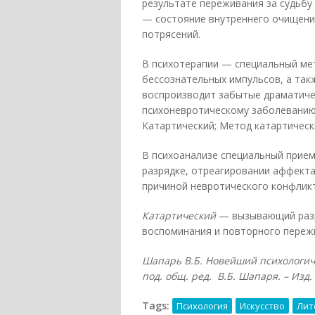
результате переживания за судьбу
— состояние внутреннего очищени
потрясений.
В психотерапии — специальный мет
бессознательных импульсов, а так
воспроизводит забытые драматичес
психоневротическому заболеванию.
Катартический; Метод катартическ
В психоанализе специальный прием
разрядке, отреагировании аффекта
причиной невротического конфликт
Катартический
— вызывающий разр
воспоминания и повторного переж
Шапарь В.Б. Новейший психологичес
под. общ. ред. В.Б. Шапаря. – Изд. 
Tags:
Психология
Искусство
Лит