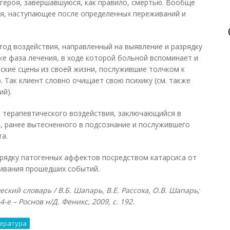
 героя, завершавшуюся, как правило, смертью. Вообще
я, наступающее после определенных переживаний и
од воздействия, направленный на выявление и разрядку
же фаза лечения, в ходе которой больной вспоминает и
кие сцены из своей жизни, послужившие толчком к
 Так клиент словно очищает свою психику (см. также
ий).
 терапевтического воздействия, заключающийся в
, ранее вытесненного в подсознание и послужившего
а.
ядку патогенных аффектов посредством катарсиса от
ивания прошедших событий.
кий словарь / В.Б. Шапарь, В.Е. Рассоха, О.В. Шапарь;
4-е – Роснов н/Д. Феникс, 2009, с. 192.
ература