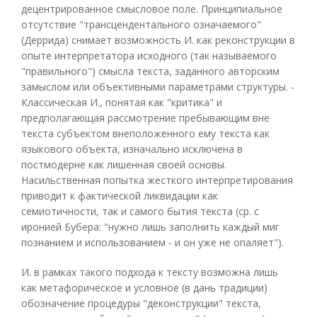
децентрированное смысловое поле. Принципиальное
отсутствие "трансцендентального означаемого"
(Деррида) снимает возможность И. как реконструкции в
опыте интерпретатора исходного (так называемого
"правильного") смысла текста, заданного авторским
замыслом или объективными параметрами структуры. -
Классическая И., понятая как "критика" и
предполагающая рассмотрение пребывающим вне
текста субъектом внеположенного ему текста как
языкового объекта, изначально исключена в
постмодерне как лишенная своей основы.
Насильственная попытка жесткого интерпретирования
приводит к фактической ликвидации как
семиотичности, так и самого бытия текста (ср. с
иронией Бубера: "нужно лишь заполнить каждый миг
познанием и использованием - и он уже не опаляет").
И. в рамках такого подхода к тексту возможна лишь
как метафорическое и условное (в дань традиции)
обозначение процедуры "деконструкции" текста,