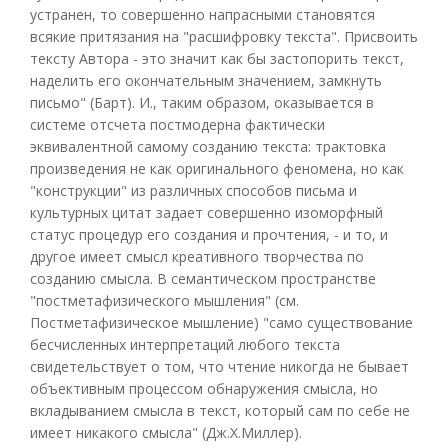
устранен, то совершенно напрасными становятся
всякие притязания на "расшифровку текста". Присвоить
тексту Автора - это значит как бы застопорить текст,
наделить его окончательным значением, замкнуть
письмо" (Барт). И., таким образом, оказывается в
системе отсчета постмодерна фактически
эквивалентной самому созданию текста: трактовка
произведения не как оригинального феномена, но как
"конструкции" из различных способов письма и
культурных цитат задает совершенно изоморфный
статус процедур его создания и прочтения, - и то, и
другое имеет смысл креативного творчества по
созданию смысла. В семантическом пространстве
"постметафизического мышления" (см.
Постметафизическое мышление) "само существование
бесчисленных интерпретаций любого текста
свидетельствует о том, что чтение никогда не бывает
объективным процессом обнаружения смысла, но
вкладыванием смысла в текст, который сам по себе не
имеет никакого смысла" (Дж.Х.Миллер).