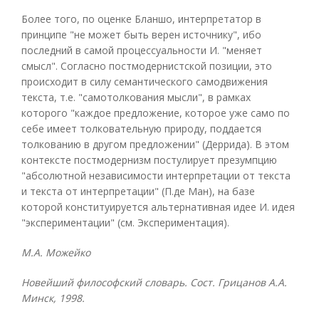
Более того, по оценке Бланшо, интерпретатор в
принципе "не может быть верен источнику", ибо
последний в самой процессуальности И. "меняет
смысл". Согласно постмодернистской позиции, это
происходит в силу семантического самодвижения
текста, т.е. "самотолкования мысли", в рамках
которого "каждое предложение, которое уже само по
себе имеет толковательную природу, поддается
толкованию в другом предложении" (Деррида). В этом
контексте постмодернизм постулирует презумпцию
"абсолютной независимости интерпретации от текста
и текста от интерпретации" (П.де Ман), на базе
которой конституируется альтернативная идее И. идея
"экспериментации" (см. Экспериментация).
М.А. Можейко
Новейший философский словарь. Сост. Грицанов А.А.
Минск, 1998.