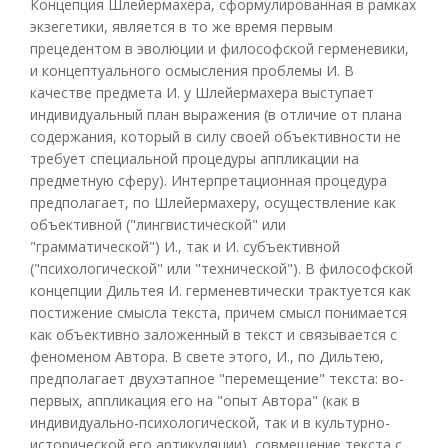
Концепция Шлейермахера, сформулированная в рамках
экзегетики, является в то же время первым
прецедентом в эволюции и философской герменевики,
и концептуального осмысления проблемы И. В
качестве предмета И. у Шлейермахера выступает
индивидуальный план выражения (в отличие от плана
содержания, который в силу своей объективности не
требует специальной процедуры аппликации на
предметную сферу). Интерпретационная процедура
предполагает, по Шлейермахеру, осуществление как
объективной ("лингвистической" или
"грамматической") И., так и И. субъективной
("психологической" или "технической"). В философской
концепции Дильтея И. герменевтически трактуется как
постижение смысла текста, причем смысл понимается
как объективно заложенный в текст и связывается с
феноменом Автора. В свете этого, И., по Дильтею,
предполагает двухэтапное "перемещение" текста: во-
первых, аппликация его на "опыт Автора" (как в
индивидуально-психологической, так и в культурно-
исторической его артикуляции), совмещение текста с