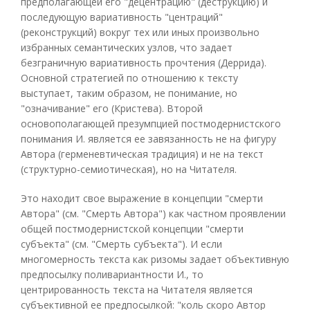
предполагающей его "децентрацию" (деструкцию) и
последующую вариативность "центраций"
(реконструкций) вокруг тех или иных произвольно
избранных семантических узлов, что задает
безграничную вариативность прочтения (Деррида).
Основной стратегией по отношению к тексту
выступает, таким образом, не понимание, но
"означивание" его (Кристева). Второй
основополагающей презумпцией постмодернистского
понимания И. является ее завязанность не на фигуру
Автора (герменевтическая традиция) и не на текст
(структурно-семиотическая), но на Читателя.
Это находит свое выражение в концепции "смерти
Автора" (см. "Смерть Автора") как частном проявлении
общей постмодернистской концепции "смерти
субъекта" (см. "Смерть субъекта"). И если
многомерность текста как ризомы задает объективную
предпосылку поливариантности И., то
центрированность текста на Читателя является
субъективной ее предпосылкой: "коль скоро Автор