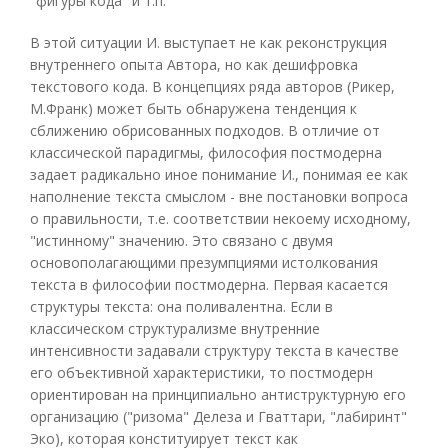
"фигуры кода" и т.п.
В этой ситуации И. выступает не как реконструкция
внутреннего опыта Автора, но как дешифровка
текстового кода. В концепциях ряда авторов (Рикер,
М.Франк) может быть обнаружена тенденция к
сближению обрисованных подходов. В отличие от
классической парадигмы, философия постмодерна
задает радикально иное понимание И., понимая ее как
наполнение текста смыслом - вне постановки вопроса
о правильности, т.е. соответствии некоему исходному,
"истинному" значению. Это связано с двумя
основополагающими презумпциями истолкования
текста в философии постмодерна. Первая касается
структуры текста: она поливалентна. Если в
классическом структурализме внутренние
интенсивности задавали структуру текста в качестве
его объективной характеристики, то постмодерн
ориентирован на принципиально антиструктурную его
организацию ("ризома" Делеза и Гваттари, "лабиринт"
Эко), которая конституирует текст как