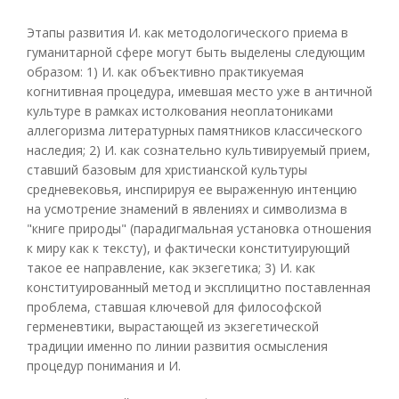
Этапы развития И. как методологического приема в
гуманитарной сфере могут быть выделены следующим
образом: 1) И. как объективно практикуемая
когнитивная процедура, имевшая место уже в античной
культуре в рамках истолкования неоплатониками
аллегоризма литературных памятников классического
наследия; 2) И. как сознательно культивируемый прием,
ставший базовым для христианской культуры
средневековья, инспирируя ее выраженную интенцию
на усмотрение знамений в явлениях и символизма в
"книге природы" (парадигмальная установка отношения
к миру как к тексту), и фактически конституирующий
такое ее направление, как экзегетика; 3) И. как
конституированный метод и эксплицитно поставленная
проблема, ставшая ключевой для философской
герменевтики, вырастающей из экзегетической
традиции именно по линии развития осмысления
процедур понимания и И.