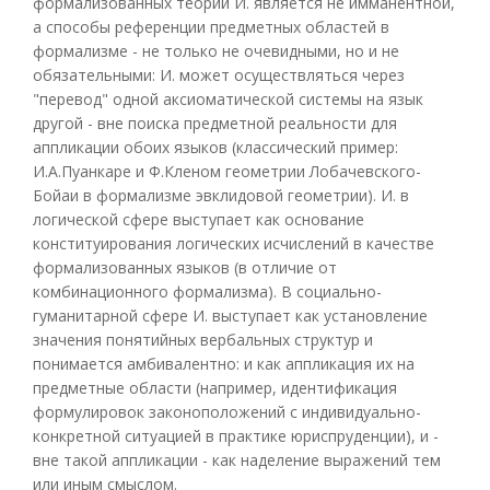
формализованных теорий И. является не имманентной,
а способы референции предметных областей в
формализме - не только не очевидными, но и не
обязательными: И. может осуществляться через
"перевод" одной аксиоматической системы на язык
другой - вне поиска предметной реальности для
аппликации обоих языков (классический пример:
И.А.Пуанкаре и Ф.Кленом геометрии Лобачевского-
Бойаи в формализме эвклидовой геометрии). И. в
логической сфере выступает как основание
конституирования логических исчислений в качестве
формализованных языков (в отличие от
комбинационного формализма). В социально-
гуманитарной сфере И. выступает как установление
значения понятийных вербальных структур и
понимается амбивалентно: и как аппликация их на
предметные области (например, идентификация
формулировок законоположений с индивидуально-
конкретной ситуацией в практике юриспруденции), и -
вне такой аппликации - как наделение выражений тем
или иным смыслом.