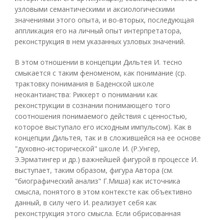
узловыми семантическими и аксиологическими
значениями этого опыта, и во-вторых, последующая
аппликация его на личный опыт интерпретатора,
реконструкция в нем указанных узловых значений.
В этом отношении в концепции Дильтея И. тесно
смыкается с таким феноменом, как понимание (ср.
трактовку понимания в Баденской школе
неокантианства: Риккерт о понимании как
реконструкции в сознании понимающего того
соотношения понимаемого действия с ценностью,
которое выступало его исходным импульсом). Как в
концепции Дильтея, так и в сложившейся на ее основе
"духовно-исторической" школе И. (Р.Унгер,
Э.Эрматингер и др.) важнейшей фигурой в процессе И.
выступает, таким образом, фигура Автора (см.
"биографический анализ" Г.Миша) как источника
смысла, понятого в этом контексте как объективно
данный, в силу чего И. реализует себя как
реконструкция этого смысла. Если обрисованная