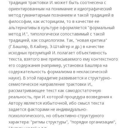
традиция трактовки И. может быть соотнесена с
ориентированным на понимание и идиографический
метод гуманитарным познанием и такой традицией в
философии, как историцизм, то в качестве ее
альтернативы в культуре оформляется "формальный
метод И.", типологически сопоставимый с такой
традицией, как социологизм. Так, "новая критика"
(Г.Башляр, В.Кайзер, Э.Штайгер и др.) в качестве
исходных презумпций И. полагает объективность
текста, взятого вне приписываемого ему контекстного
его содержания (например, установка Башляра на
содержательность формализма в неклассической
науке). В этой парадигме развивается и структурно-
семиотическое направление трактовки И.,
рассматривающее текст как самодостаточную
реальность, при И. которой процедура возведения к
Автору является избыточной, ибо смысл текста
задается факторами не индивидуально-
психологического, но объективно-структурного
характера: "ритмы структуры", "порядки организации",