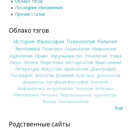
Облако тэгов
Последние обновления
Прочие статьи
Облако тэгов
История
Философия
Психология
Религия
Экономика
Политика
Социология
Мифология
Идеология
Право
Мусульманство
Этнология
Этика
Наука
Логика
Педагогика
Методология
Языкознание
Литература
Искусство
Археология
Демография
География
Экология
Военные
Культура
Дипломатия
Документы
Китайская философия
Биология
Информатика
Антропология
Теология
Эстетика
Математика
Риторика
Мировоззрение
Архитектура
Физика
Феноменология
Еще
Родственные сайты