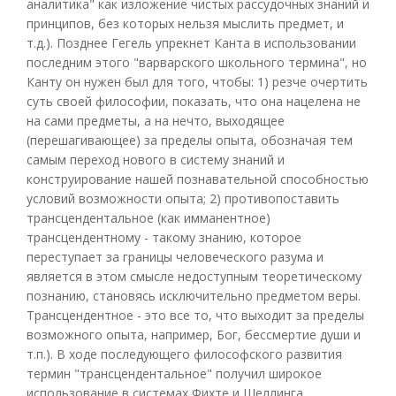
аналитика" как изложение чистых рассудочных знаний и
принципов, без которых нельзя мыслить предмет, и
т.д.). Позднее Гегель упрекнет Канта в использовании
последним этого "варварского школьного термина", но
Канту он нужен был для того, чтобы: 1) резче очертить
суть своей философии, показать, что она нацелена не
на сами предметы, а на нечто, выходящее
(перешагивающее) за пределы опыта, обозначая тем
самым переход нового в систему знаний и
конструирование нашей познавательной способностью
условий возможности опыта; 2) противопоставить
трансцендентальное (как имманентное)
трансцендентному - такому знанию, которое
переступает за границы человеческого разума и
является в этом смысле недоступным теоретическому
познанию, становясь исключительно предметом веры.
Трансцендентное - это все то, что выходит за пределы
возможного опыта, например, Бог, бессмертие души и
т.п.). В ходе последующего философского развития
термин "трансцендентальное" получил широкое
использование в системах Фихте и Шеллинга,