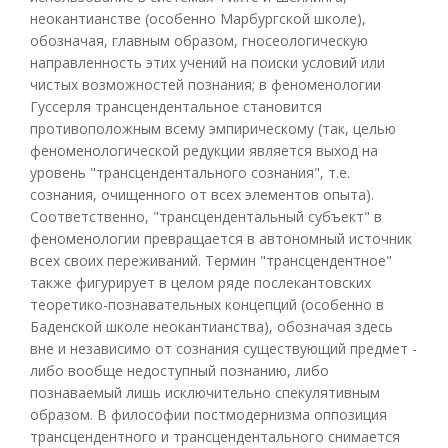
неокантианстве (особенно Марбургской школе),
обозначая, главным образом, гносеологическую
направленность этих учений на поиски условий или
чистых возможностей познания; в феноменологии
Гуссерля трансцендентальное становится
противоположным всему эмпирическому (так, целью
феноменологической редукции является выход на
уровень "трансцендентального сознания", т.е.
сознания, очищенного от всех элементов опыта).
Соответственно, "трансцендентальный субъект" в
феноменологии превращается в автономный источник
всех своих переживаний. Термин "трансцендентное"
также фигурирует в целом ряде послекантовских
теоретико-познавательных концепций (особенно в
Баденской школе неокантианства), обозначая здесь
вне и независимо от сознания существующий предмет -
либо вообще недоступный познанию, либо
познаваемый лишь исключительно спекулятивным
образом. В философии постмодернизма оппозиция
трансцендентного и трансцендентального снимается