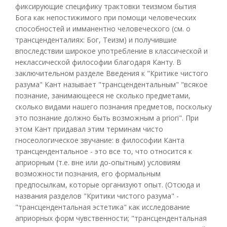
фиксирующие специфику трактовки теизмом бытия
Бога как непостижимого при помощи человеческих
способностей и имманентно человеческого (см. о
трансценденталиях: Бог, Теизм) и получившие
впоследствии широкое употребление в классической и
неклассической философии благодаря Канту. В
заключительном разделе Введения к "Критике чистого
разума" Кант называет "трансцендентальным" "всякое
познание, занимающееся не сколько предметами,
сколько видами нашего познания предметов, поскольку
это познание должно быть возможным a priori". При
этом Кант придавал этим терминам чисто
гносеологическое звучание: в философии Канта
трансцендентальное - это все то, что относится к
априорным (т.е. вне или до-опытным) условиям
возможности познания, его формальным
предпосылкам, которые организуют опыт. (Отсюда и
названия разделов "Критики чистого разума" -
"трансцендентальная эстетика" как исследование
априорных форм чувственности; "трансцендентальная