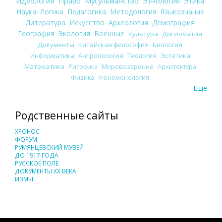
Идеология
Право
Мусульманство
Этнология
Этика
Наука
Логика
Педагогика
Методология
Языкознание
Литература
Искусство
Археология
Демография
География
Экология
Военные
Культура
Дипломатия
Документы
Китайская философия
Биология
Информатика
Антропология
Теология
Эстетика
Математика
Риторика
Мировоззрение
Архитектура
Физика
Феноменология
Еще
Родственные сайты
ХРОНОС
ФОРУМ
РУМЯНЦЕВСКИЙ МУЗЕЙ
ДО 1917 ГОДА
РУССКОЕ ПОЛЕ
ДОКУМЕНТЫ XX ВЕКА
ИЗМЫ