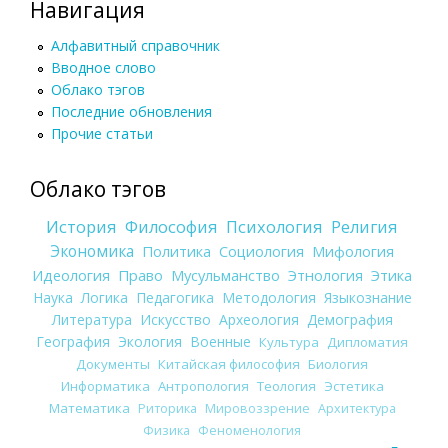
Навигация
Алфавитный справочник
Вводное слово
Облако тэгов
Последние обновления
Прочие статьи
Облако тэгов
История
Философия
Психология
Религия
Экономика
Политика
Социология
Мифология
Идеология
Право
Мусульманство
Этнология
Этика
Наука
Логика
Педагогика
Методология
Языкознание
Литература
Искусство
Археология
Демография
География
Экология
Военные
Культура
Дипломатия
Документы
Китайская философия
Биология
Информатика
Антропология
Теология
Эстетика
Математика
Риторика
Мировоззрение
Архитектура
Физика
Феноменология