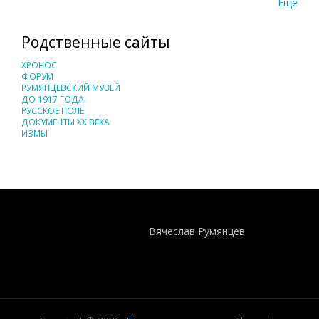
Еще
Родственные сайты
ХРОНОС
ФОРУМ
РУМЯНЦЕВСКИЙ МУЗЕЙ
ДО 1917 ГОДА
РУССКОЕ ПОЛЕ
ДОКУМЕНТЫ XX ВЕКА
ИЗМЫ
Понятия И Категории - Исторический Проект ХРОНОС
WEB-редактор
Вячеслав Румянцев