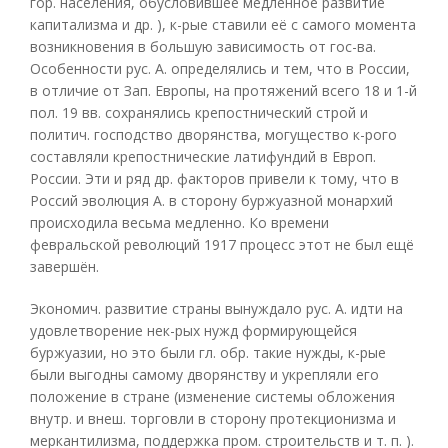
гор. населения, обусловившее медленное развитие
капитализма и др. ), к-рые ставили её с самого момента
возникновения в большую зависимость от гос-ва.
Особенности рус. А. определялись и тем, что в России,
в отличие от Зап. Европы, на протяжений всего 18 и 1-й
пол. 19 вв. сохранялись крепостнический строй и
политич. господство дворянства, могущество к-рого
составляли крепостнические латифундий в Европ.
России. Эти и ряд др. факторов привели к тому, что в
Россий эволюция А. в сторону буржуазной монархий
происходила весьма медленно. Ко времени
февральской революций 1917 процесс этот не был ещё
завершён.
Экономич. развитие страны вынуждало рус. А. идти на
удовлетворение нек-рых нужд формирующейся
буржуазии, но это были гл. обр. такие нужды, к-рые
были выгодны самому дворянству и укрепляли его
положение в стране (изменение системы обложения
внутр. и внеш. торговли в сторону протекционизма и
меркантилизма, поддержка пром. строительств и т. п. ).