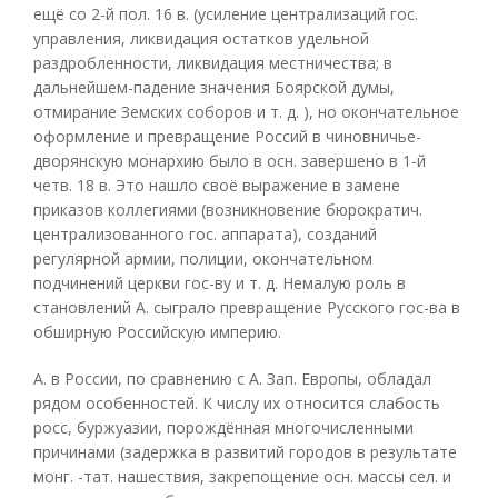
ещё со 2-й пол. 16 в. (усиление централизаций гос.
управления, ликвидация остатков удельной
раздробленности, ликвидация местничества; в
дальнейшем-падение значения Боярской думы,
отмирание Земских соборов и т. д. ), но окончательное
оформление и превращение Россий в чиновничье-
дворянскую монархию было в осн. завершено в 1-й
четв. 18 в. Это нашло своё выражение в замене
приказов коллегиями (возникновение бюрократич.
централизованного гос. аппарата), созданий
регулярной армии, полиции, окончательном
подчинений церкви гос-ву и т. д. Немалую роль в
становлений А. сыграло превращение Русского гос-ва в
обширную Российскую империю.
А. в России, по сравнению с А. Зап. Европы, обладал
рядом особенностей. К числу их относится слабость
росс, буржуазии, порождённая многочисленными
причинами (задержка в развитий городов в результате
монг. -тат. нашествия, закрепощение осн. массы сел. и