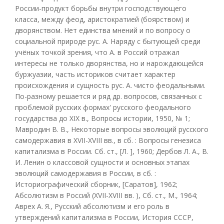
России-продукт борьбы внутри господствующего
класса, между феод, аристократией (боярством) и
дворянством. Нет единства мнений и по вопросу о
социальной природе рус. А. Наряду с бытующей среди
учёных точкой зрения, что А. в Россий отражал
интересы не только дворянства, но и нарождающейся
буржуазии, часть историков считает характер
происхождения и сущность рус. А. чисто феодальными.
По-разному решается и ряд др. вопросов, связанных с
проблемой русских формах' русского феодального
государства до XIX в., Вопросы истории, 1950, № 1;
Мавродин В. В., Некоторые вопросы эволюций русского
самодержавия в XVII-XVIII вв., в сб. : Вопросы генезиса
капитализма в России. Сб. ст., [Л. ], 1960; Дербов Л. А., В.
И. Ленин о классовой сущности и основных этапах
эволюций самодержавия в России, в сб. :
Историографический сборник, [Саратов], 1962;
Абсолютизм в Россий (XVII-XVIII вв. ), Сб. ст., М., 1964;
Аврех А. Я., Русский абсолютизм и его роль в
утверждений капитализма в России, История СССР,