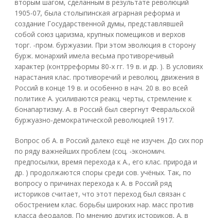
вторым шагом, сделанным в результате революций
1905-07, была столыпинская аграрная реформа и
создание Государственной думы, представлявшей
собой союз царизма, крупных помещиков и верхов
торг. -пром. буржуазии. При этом эволюция в сторону
бурж. монархий имела весьма противоречивый
характер (контрреформы 80-х гг. 19 в. и др. ). В условиях
нарастания клас. противоречий и революц. движения в
Россий в конце 19 в. и особенно в нач. 20 в. во всей
политике А. усиливаются реакц. черты, стремление к
бонапартизму. А. в Россий был свергнут Февральской
буржуазно-демократической революцией 1917.
Вопрос об А. в Россий далеко ещё не изучен. До сих пор
по ряду важнейших проблем (соц. -экономич.
предпосылки, время перехода к А., его клас. природа и
др. ) продолжаются споры среди сов. учёных. Так, по
вопросу о причинах перехода к А. в Россий ряд
историков считает, что этот переход был связан с
обострением клас. борьбы широких нар. масс против
класса феодалов. По мнению других историков, А. в