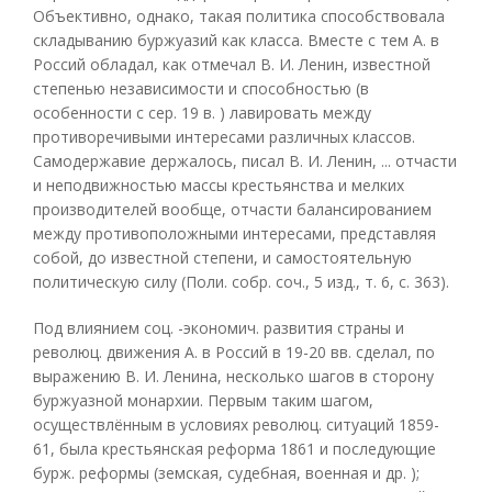
Объективно, однако, такая политика способствовала
складыванию буржуазий как класса. Вместе с тем А. в
Россий обладал, как отмечал В. И. Ленин, известной
степенью независимости и способностью (в
особенности с сер. 19 в. ) лавировать между
противоречивыми интересами различных классов.
Самодержавие держалось, писал В. И. Ленин, ... отчасти
и неподвижностью массы крестьянства и мелких
производителей вообще, отчасти балансированием
между противоположными интересами, представляя
собой, до известной степени, и самостоятельную
политическую силу (Поли. собр. соч., 5 изд., т. 6, с. 363).
Под влиянием соц. -экономич. развития страны и
революц. движения А. в Россий в 19-20 вв. сделал, по
выражению В. И. Ленина, несколько шагов в сторону
буржуазной монархии. Первым таким шагом,
осуществлённым в условиях революц. ситуаций 1859-
61, была крестьянская реформа 1861 и последующие
бурж. реформы (земская, судебная, военная и др. );