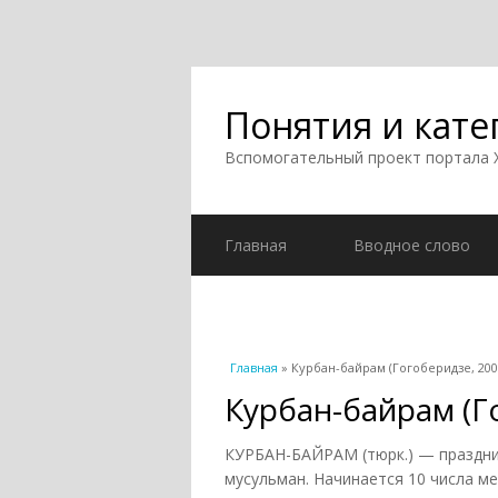
Понятия и кате
Вспомогательный проект портала
Главная
Вводное слово
Вы здесь
Главная
» Курбан-байрам (Гогоберидзе, 200
Курбан-байрам (Г
КУРБАН-БАЙРАМ (тюрк.) — праздни
мусульман. Начинается 10 числа м