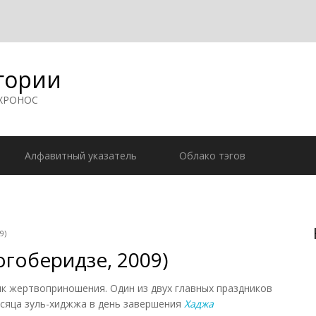
гории
 ХРОНОС
Алфавитный указатель
Облако тэгов
9)
огоберидзе, 2009)
к жертвоприношения. Один из двух главных праздников
есяца зуль-хиджжа в день завершения
Хаджа