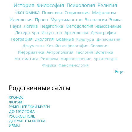
История
Философия
Психология
Религия
Экономика
Политика
Социология
Мифология
Идеология
Право
Мусульманство
Этнология
Этика
Наука
Логика
Педагогика
Методология
Языкознание
Литература
Искусство
Археология
Демография
География
Экология
Военные
Культура
Дипломатия
Документы
Китайская философия
Биология
Информатика
Антропология
Теология
Эстетика
Математика
Риторика
Мировоззрение
Архитектура
Физика
Феноменология
Еще
Родственные сайты
ХРОНОС
ФОРУМ
РУМЯНЦЕВСКИЙ МУЗЕЙ
ДО 1917 ГОДА
РУССКОЕ ПОЛЕ
ДОКУМЕНТЫ XX ВЕКА
ИЗМЫ