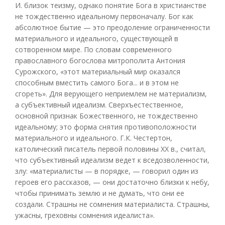
И. близок теизму, однако понятие Бога в христианстве
не тождественно идеальному первоначалу. Бог как
абсолютное бытие — это преодоление ограниченности
материального и идеального, существующей в
сотворенном мире. По словам современного
православного богослова митрополита Антония
Сурожского, «этот материальный мир оказался
способным вместить самого Бога... и в этом не
сгореть». Для верующего неприемлем не материализм,
а субъективный идеализм. Сверхъестественное,
основной признак Божественного, не тождественно
идеальному; это форма снятия противоположности
материального и идеального. Г.К. Честертон,
католический писатель первой половины XX в., считал,
что субъективный идеализм ведет к вседозволенности,
злу: «материалисты — в порядке, — говорил один из
героев его рассказов, — они достаточно близки к небу,
чтобы принимать землю и не думать, что они ее
создали. Страшны не сомнения материалиста. Страшны,
ужасны, греховны сомнения идеалиста».