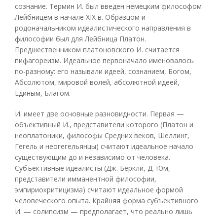
сознание. Термин И. был введен немецким философом
Лейбницем в начале XIX в. Образцом и
родоначальником идеалистического направления в
философии был для Лейбница Платон.
Предшественником платоновского И. считается
пифагореизм. Идеальное первоначало именовалось
по-разному: его называли идеей, сознанием, Богом,
Абсолютом, мировой волей, абсолютной идеей,
Единым, Благом.
И. имеет две основные разновидности. Первая —
объективный И., представители которого (Платон и
неоплатоники, философы Средних веков, Шеллинг,
Гегель и неогегельянцы) считают идеальное начало
существующим до и независимо от человека.
Субъективные идеалисты (Дж. Беркли, Д. Юм,
представители имманентной философии,
эмпириокритицизма) считают идеальное формой
человеческого опыта. Крайняя форма субъективного
И. — солипсизм — предполагает, что реально лишь