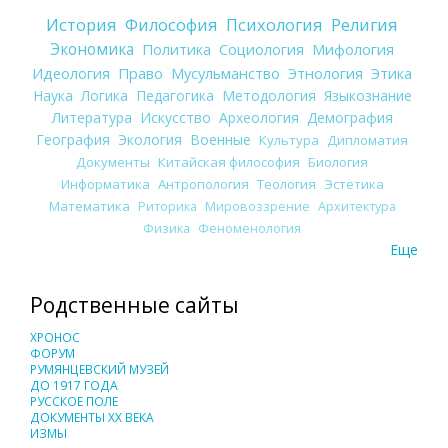
История
Философия
Психология
Религия
Экономика
Политика
Социология
Мифология
Идеология
Право
Мусульманство
Этнология
Этика
Наука
Логика
Педагогика
Методология
Языкознание
Литература
Искусство
Археология
Демография
География
Экология
Военные
Культура
Дипломатия
Документы
Китайская философия
Биология
Информатика
Антропология
Теология
Эстетика
Математика
Риторика
Мировоззрение
Архитектура
Физика
Феноменология
Еще
Родственные сайты
ХРОНОС
ФОРУМ
РУМЯНЦЕВСКИЙ МУЗЕЙ
ДО 1917 ГОДА
РУССКОЕ ПОЛЕ
ДОКУМЕНТЫ XX ВЕКА
ИЗМЫ