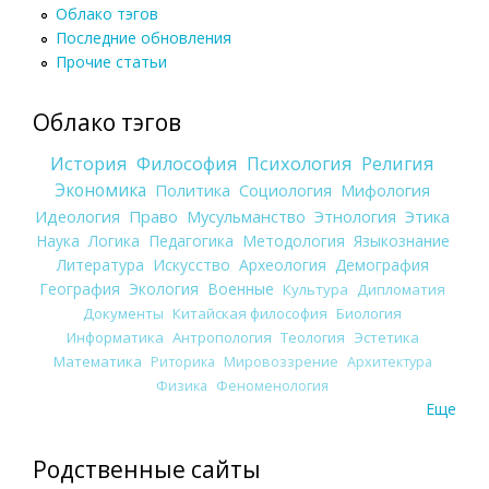
Облако тэгов
Последние обновления
Прочие статьи
Облако тэгов
История
Философия
Психология
Религия
Экономика
Политика
Социология
Мифология
Идеология
Право
Мусульманство
Этнология
Этика
Наука
Логика
Педагогика
Методология
Языкознание
Литература
Искусство
Археология
Демография
География
Экология
Военные
Культура
Дипломатия
Документы
Китайская философия
Биология
Информатика
Антропология
Теология
Эстетика
Математика
Риторика
Мировоззрение
Архитектура
Физика
Феноменология
Еще
Родственные сайты