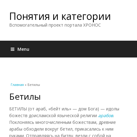
Понятия и категории
Вспомогательный проект портала ХРОНОС
Menu
Вы здесь
Главная
» Бетилы
Бетилы
БЕТИЛЫ (от араб, «бейт иль» — дом Бога) — идолы
божеств доисламской языческой религии
арабов
.
Поклоняясь многочисленным божествам, древние
арабы обходили вокруг бетил, прикасались к ним
руками. Отправляясь на битву, везли с собой на