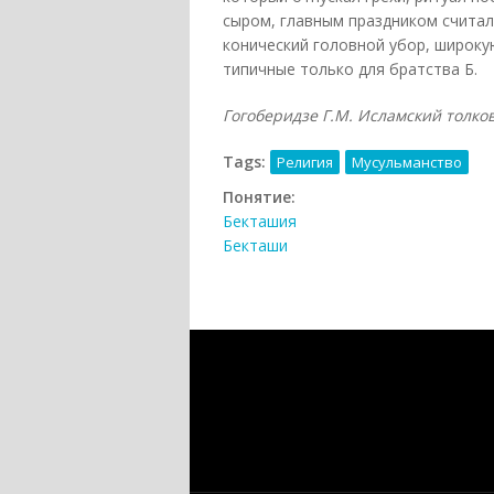
сыром, главным праздником считал
конический головной убор, широкую
типичные только для братства Б.
Гогоберидзе Г.М. Исламский толковы
Tags:
Религия
Мусульманство
Понятие:
Бекташия
Бекташи