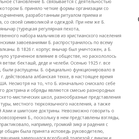
ельное становление Б. связывается с деятельностью
ри котором Б. приняло четкие формы организации со
подчинения, разработанным ритуалом приема и
, со своей символикой и одеждой. При нем же Б.
янычар (турецкая регулярная пехота,
венного набора мальчиков из христианского населения
анскими завоеваниями Б. распространилось по всему
лканы. В 1826 г. корпус янычар был уничтожен, а Б.
ернуло утраченное влияние в обществе, но раскололось
ветви: бекташй, деде и челеби. Осенью 1925 г. все
, были распущены. Б. официально функционировало в
5 г. действовала албанская текке, в настоящее время
ША. Несмотря на то, что Б. изначально снискало себе
его доктрина и обряды являются смесью разнородных
скето-мистических школ, разнообразные представления
туры, местного тюркоязычного населения, а также
й Азии и шиитские доктрины. Невозможно говорить о
овоззрения Б., поскольку в нем представлены взгляды,
практиковало, например, громкий зикр и радения с
яде общин была принята исповедь руководителю,
освящения завершался всеобщей трапезой с вином и