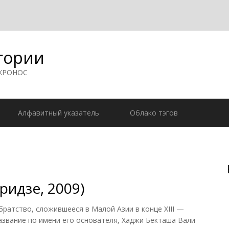
гории
 ХРОНОС
Алфавитный указатель
Облако тэгов
ридзе, 2009)
братство, сложившееся в Малой Азии в конце XIII —
название по имени его основателя, Хаджи Бекташа Вали