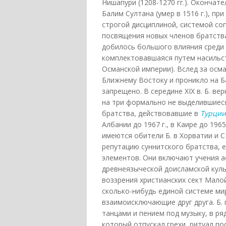
Нишапури (1208-1270 гг.). Окончат
Балим Султана (умер в 1516 г.), п
строгой дисциплиной, системой со
посвящения новых членов братства
добилось большого влияния среди 
комплектовавшаяся путем насильст
Османской империи). Вслед за осм
Ближнему Востоку и проникло на Ба
запрещено. В середине XIX в. Б. в
на три формально не выделившиеся 
братства, действовавшие в
Турции
Албании до 1967 г., в Каире до 196
имеются обители Б. в Хорватии и С
репутацию суннитского братства, 
элементов. Они включают учения а
древнеязыческой доисламской куль
воззрения христианских сект Мало
сколько-нибудь единой системе мир
взаимоисключающие друг друга. Б. 
танцами и пением под музыку, в р
который отпускал грехи, ритуал п