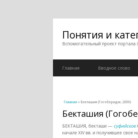
Понятия и кате
Вспомогательный проект портала
Главная
Вводное слово
Вы здесь
Главная
» Бекташия (Гогоберидзе, 2009)
Бекташия (Гогобе
БЕКТАШИЯ, бекташи —
суфийское
начале XIV вв. и получившее свое 