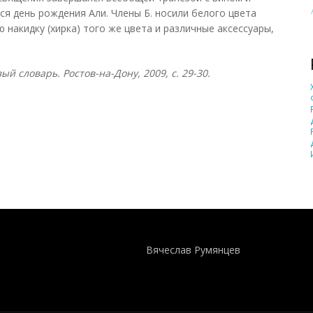
ся день рождения Али. Члены Б. носили белого цвета
 накидку (хирка) того же цвета и различные аксессуары,
й словарь. Ростов-на-Дону, 2009, с. 29-30.
Понятия И Категории - Исторический Проект ХРОНОС
WEB-редактор
Вячеслав Румянцев