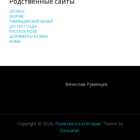
Родственные сайты
ХРОНОС
ФОРУМ
РУМЯНЦЕВСКИЙ МУЗЕЙ
ДО 1917 ГОДА
РУССКОЕ ПОЛЕ
ДОКУМЕНТЫ XX ВЕКА
ИЗМЫ
Понятия И Категории - Исторический Проект ХРОНОС
WEB-редактор
Вячеслав Румянцев
Copyright © 2026,
Понятия и категории
. Theme by
Devsaran
.