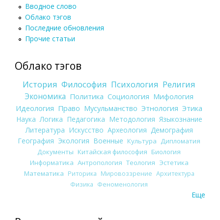
Вводное слово
Облако тэгов
Последние обновления
Прочие статьи
Облако тэгов
История
Философия
Психология
Религия
Экономика
Политика
Социология
Мифология
Идеология
Право
Мусульманство
Этнология
Этика
Наука
Логика
Педагогика
Методология
Языкознание
Литература
Искусство
Археология
Демография
География
Экология
Военные
Культура
Дипломатия
Документы
Китайская философия
Биология
Информатика
Антропология
Теология
Эстетика
Математика
Риторика
Мировоззрение
Архитектура
Физика
Феноменология
Еще