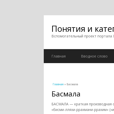
Понятия и кате
Вспомогательный проект портала
Главная
Вводное слово
Вы здесь
Главная
» Басмала
Басмала
БАСМАЛА — краткая производная о
«бисми-лляхи-ррахмани-ррахим» (