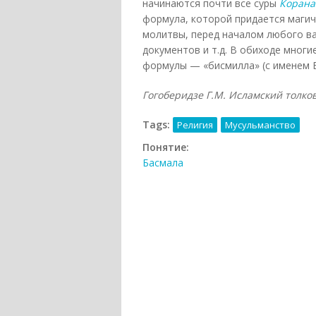
начинаются почти все суры
Корана
формула, которой придается магич
молитвы, перед началом любого ва
документов и т.д. В обиходе мног
формулы — «бисмилла» (с именем Б
Гогоберидзе Г.М. Исламский толковы
Tags:
Религия
Мусульманство
Понятие:
Басмала