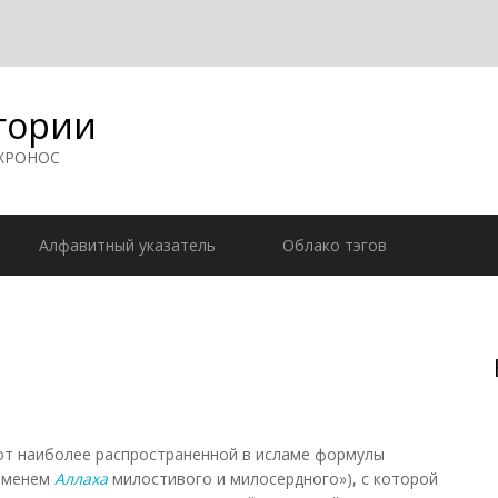
гории
 ХРОНОС
Алфавитный указатель
Облако тэгов
т наиболее распространенной в исламе формулы
«именем
Аллаха
милостивого и милосердного»), с которой