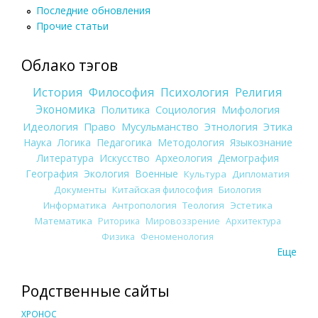
Последние обновления
Прочие статьи
Облако тэгов
История
Философия
Психология
Религия
Экономика
Политика
Социология
Мифология
Идеология
Право
Мусульманство
Этнология
Этика
Наука
Логика
Педагогика
Методология
Языкознание
Литература
Искусство
Археология
Демография
География
Экология
Военные
Культура
Дипломатия
Документы
Китайская философия
Биология
Информатика
Антропология
Теология
Эстетика
Математика
Риторика
Мировоззрение
Архитектура
Физика
Феноменология
Еще
Родственные сайты
ХРОНОС