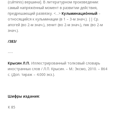
(culminis) вершина]. В литературном произведении:
самый напряжённый момент в развитии действия,
предрешающий развязку. <…>
Кульминациóнный
–
относящийся к кульминации (в 1 – 3-м знач.). || Ср.
апогей (во 2-м знач.), зенит (во 2-м знач.), пик (во 2-м
знач.).
/383/
----
Крысин Л.П.
Иллюстрированный толковый словарь
иностранных слов / Л.П. Крысин. – М.: Эксмо, 2010. – 864
с. (Доп. тираж – 4.000 экз.).
Шифры издания:
К 85