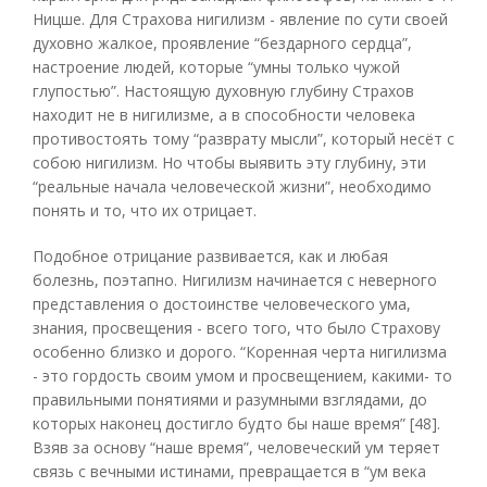
Ницше. Для Страхова нигилизм - явление по сути своей
духовно жалкое, проявление “бездарного сердца”,
настроение людей, которые “умны только чужой
глупостью”. Настоящую духовную глубину Страхов
находит не в нигилизме, а в способности человека
противостоять тому “разврату мысли”, который несёт с
собою нигилизм. Но чтобы выявить эту глубину, эти
“реальные начала человеческой жизни”, необходимо
понять и то, что их отрицает.
Подобное отрицание развивается, как и любая
болезнь, поэтапно. Нигилизм начинается с неверного
представления о достоинстве человеческого ума,
знания, просвещения - всего того, что было Страхову
особенно близко и дорого. “Коренная черта нигилизма
- это гордость своим умом и просвещением, какими- то
правильными понятиями и разумными взглядами, до
которых наконец достигло будто бы наше время” [48].
Взяв за основу “наше время”, человеческий ум теряет
связь с вечными истинами, превращается в “ум века