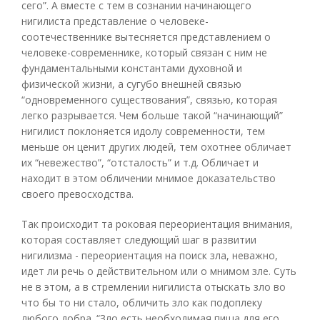
сего”. А вместе с тем в сознании начинающего
нигилиста представление о человеке-
соотечественнике вытесняется представлением о
человеке-современнике, который связан с ним не
фундаментальными константами духовной и
физической жизни, а сугубо внешней связью
“одновременного существования”, связью, которая
легко разрывается. Чем больше такой “начинающий”
нигилист поклоняется идолу современности, тем
меньше он ценит других людей, тем охотнее обличает
их “невежество”, “отсталость” и т.д. Обличает и
находит в этом обличении мнимое доказательство
своего превосходства.
Так происходит та роковая переориентация внимания,
которая составляет следующий шаг в развитии
нигилизма - переориентация на поиск зла, неважно,
идет ли речь о действительном или о мнимом зле. Суть
не в этом, а в стремлении нигилиста отыскать зло во
что бы то ни стало, обличить зло как подоплеку
любого добра. “Зло есть необходимая пища для его