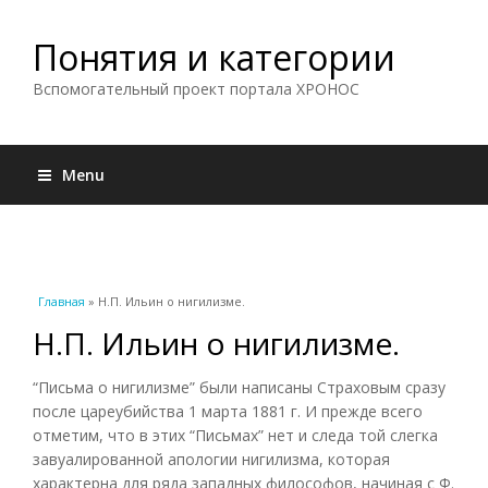
Понятия и категории
Вспомогательный проект портала ХРОНОС
Menu
Вы здесь
Главная
» Н.П. Ильин о нигилизме.
Н.П. Ильин о нигилизме.
“Письма о нигилизме” были написаны Страховым сразу
после цареубийства 1 марта 1881 г. И прежде всего
отметим, что в этих “Письмах” нет и следа той слегка
завуалированной апологии нигилизма, которая
характерна для ряда западных философов, начиная с Ф.