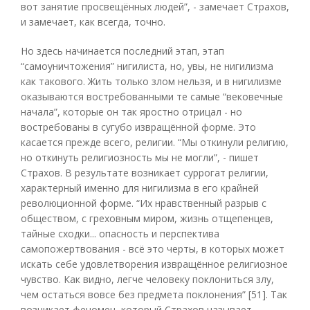
вот занятие просвещённых людей”, - замечает Страхов,
и замечает, как всегда, точно.
Но здесь начинается последний этап, этап
“самоуничтожения” нигилиста, но, увы, не нигилизма
как такового. Жить только злом нельзя, и в нигилизме
оказываются востребованными те самые “вековечные
начала”, которые он так яростно отрицал - но
востребованы в сугубо извращённой форме. Это
касается прежде всего, религии. “Мы откинули религию,
но откинуть религиозность мы не могли”, - пишет
Страхов. В результате возникает суррогат религии,
характерный именно для нигилизма в его крайней
революционной форме. “Их нравственный разрыв с
обществом, с греховным миром, жизнь отщепенцев,
тайные сходки... опасность и перспектива
самопожертвования - всё это черты, в которых может
искать себе удовлетворения извращённое религиозное
чувство. Как видно, легче человеку поклониться злу,
чем остаться вовсе без предмета поклонения” [51]. Так
возникает феномен, который Страхов называет