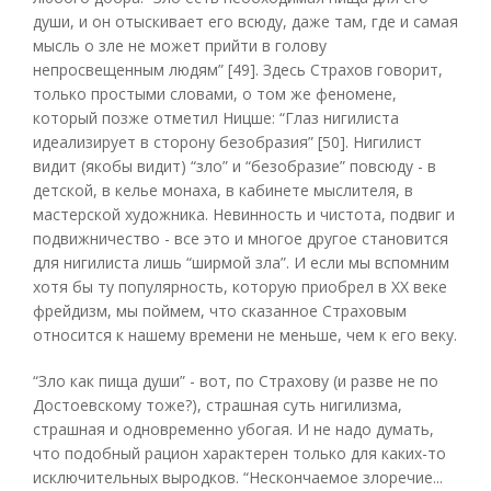
души, и он отыскивает его всюду, даже там, где и самая
мысль о зле не может прийти в голову
непросвещенным людям” [49]. Здесь Страхов говорит,
только простыми словами, о том же феномене,
который позже отметил Ницше: “Глаз нигилиста
идеализирует в сторону безобразия” [50]. Нигилист
видит (якобы видит) “зло” и “безобразие” повсюду - в
детской, в келье монаха, в кабинете мыслителя, в
мастерской художника. Невинность и чистота, подвиг и
подвижничество - все это и многое другое становится
для нигилиста лишь “ширмой зла”. И если мы вспомним
хотя бы ту популярность, которую приобрел в ХХ веке
фрейдизм, мы поймем, что сказанное Страховым
относится к нашему времени не меньше, чем к его веку.
“Зло как пища души” - вот, по Страхову (и разве не по
Достоевскому тоже?), страшная суть нигилизма,
страшная и одновременно убогая. И не надо думать,
что подобный рацион характерен только для каких-то
исключительных выродков. “Нескончаемое злоречие...