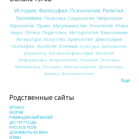
История
Философия
Психология
Религия
Экономика
Политика
Социология
Мифология
Идеология
Право
Мусульманство
Этнология
Этика
Наука
Логика
Педагогика
Методология
Языкознание
Литература
Искусство
Археология
Демография
География
Экология
Военные
Культура
Дипломатия
Документы
Китайская философия
Биология
Информатика
Антропология
Теология
Эстетика
Математика
Риторика
Мировоззрение
Архитектура
Физика
Феноменология
Еще
Родственные сайты
ХРОНОС
ФОРУМ
РУМЯНЦЕВСКИЙ МУЗЕЙ
ДО 1917 ГОДА
РУССКОЕ ПОЛЕ
ДОКУМЕНТЫ XX ВЕКА
ИЗМЫ