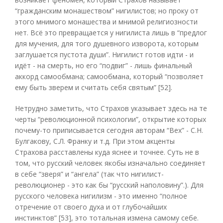
“гражданским монашеством” нигилистов; но проку от
этого мнимого монашества и мнимой религиозности
нет. Всё это превращается у нигилиста лишь в “предлог
для мучения, для того душевного изворота, которым
заглушается пустота души”. Нигилист готов идти - и
идёт - на смерть, но его “подвиг” - лишь финальный
аккорд самообмана; самообмана, который “позволяет
ему быть зверем и считать себя святым” [52].
Нетрудно заметить, что Страхов указывает здесь на те
черты “революционной психологии”, открытие которых
почему-то приписывается сегодня авторам “Вех” - С.Н.
Булгакову, С.Л. Франку и т.д. При этом акценты
Страхова расставлены куда яснее и точнее. Суть не в
том, что русский человек якобы изначально соединяет
в себе “зверя” и “ангела” (так что нигилист-
революционер - это как бы “русский наполовину”.). Для
русского человека нигилизм - это именно “полное
отречение от своего духа и от глубочайших
инстинктов” [53], это тотальная измена самому себе.