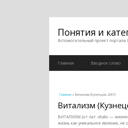
Понятия и кате
Вспомогательный проект портала
Главная
Вводное слово
Вы здесь
Главная
» Витализм (Кузнецов, 2007)
Витализм (Кузнецо
ВИТАЛИЗМ (от лат. vitalis — жизн
жизнь как уникальное явление, не