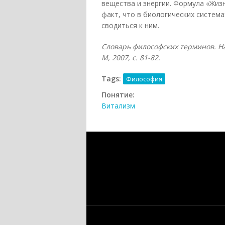
вещества и энергии. Формула «Жиз
факт, что в биологических систем
сводиться к ним.
Словарь философских терминов. На
М, 2007, с. 81-82.
Tags:
Философия
Понятие:
Витализм