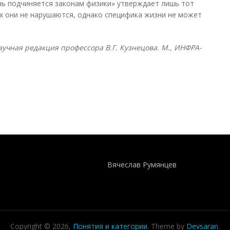
нь подчиняется законам физики» утверждает лишь тот
ах они не нарушаются, однако специфика жизни не может
учная редакция профессора В.Г. Кузнецова. М., ИНФРА-
Понятия И Категории - Исторический Проект ХРОНОС
WEB-редактор
Вячеслав Румянцев
Copyright © 2026,
Понятия и категории
. Theme by
Devsaran
.