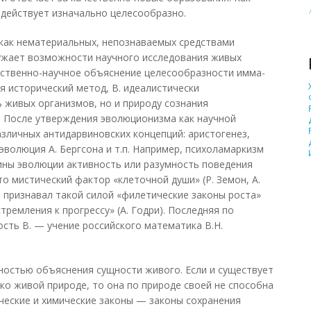
действует изначально целесообразно.
как нематериальных, непознаваемых средствами
ужает возможности научного исследования живых
тественно-научное объяснение целесообразности имма-
я исторический метод, В. идеалистически
 живых организмов, но и природу сознания
. После утверждения эволюционизма как научной
азличных антидарвиновских концепций: аристогенез,
 эволюция А. Бергсона и т.п. Например, психоламаркизм
ины эволюции активность или разумность поведения
то мистический фактор «клеточной души» (Р. Земон, А.
м признавал такой силой «филетические законы роста»
стремления к прогрессу» (А. Годри). Последняя по
сть В. — учение российского математика В.Н.
ностью объяснения сущности живого. Если и существует
ко живой природе, то она по природе своей не способна
еские и химические законы — законы сохранения