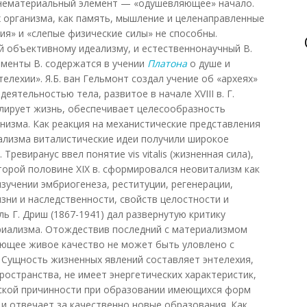
нематериальный элемент — «одушевляющее» начало.
х организма, как память, мышление и целенаправленные
ия» и «слепые физические силы» не способны.
й объективному идеализму, и естественнонаучный В.
ементы В. содержатся в учении
Платона
о душе и
елехии». Я.Б. ван Гельмонт создал учение об «археях»
еятельностью тела, развитое в начале XVIII в. Г.
лирует жизнь, обеспечивает целесообразность
низма. Как реакция на механистические представления
ализма виталистические идеи получили широкое
. Тревиранус ввел понятие vis vitalis (жизненная сила),
торой половине XIX в. сформировался неовитализм как
зучении эмбриогенеза, реституции, регенерации,
зни и наследственности, свойств целостности и
ь Г. Дриш (1867-1941) дал развернутую критику
риализма. Отождествив последний с материализмом
ающее живое качество не может быть уловлено с
 Сущность жизненных явлений составляет энтелехия,
ространства, не имеет энергетических характеристик,
ской причинности при образовании имеющихся форм
 и отвечает за качественно новые образования. Как