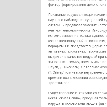
фактор формирования целого, она 
Признание «одушевляющих начал» 
научного наблюдения сущностей с
систем. В. предлагал заменить ес
нентно-телеологическим. Игнориру
истолковывает не только сущность
(естественнонаучный агностицизм)
парадигмы В. предстает в форме р
автогенез, психогенез, творческая
выдвигал в качестве ведущей прич
животных, психику, память или чис
Паули, Д. Икскюль). Ортоламаркиз
(Т. Эймер) или «закон внутреннего 
времени возникновения разновидно
Тростникова.
Существование В. связано со слож
некая «живая сила», присущая толь
нарушать основополагающие физич