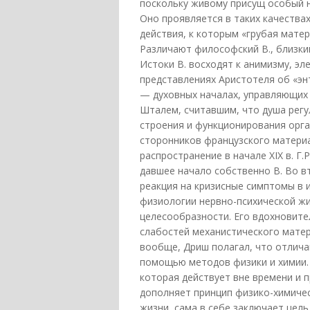
поскольку живому присущ особый 
Оно проявляется в таких качества
действия, к которым «грубая матер
Различают философский В., близки
Истоки В. восходят к анимизму, эл
представлениях Аристотеля об «энт
— духовных началах, управляющих д
Шталем, считавшим, что душа регу
строения и функционирования орга
сторонников французского матери
распространение в начале XIX в. Г.Р
давшее начало собственно В. Во в
реакция на кризисные симптомы в и
физиологии нервно-психической жи
целесообразности. Его вдохновител
слабостей механистического мате
вообще, Дриш полагал, что отлич
помощью методов физики и химии.
которая действует вне времени и п
дополняет принцип физико-химиче
жизни, сама в себе заключает цель