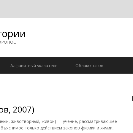
гории
 ХРОНОС
Алфавитный указатель
Облако тэгов
в, 2007)
енный, животворный, живой) — учение, рассматривающее
 объяснимое только действием законов физики и химии,