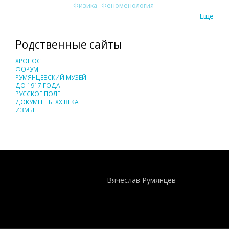
Физика
Феноменология
Еще
Родственные сайты
ХРОНОС
ФОРУМ
РУМЯНЦЕВСКИЙ МУЗЕЙ
ДО 1917 ГОДА
РУССКОЕ ПОЛЕ
ДОКУМЕНТЫ XX ВЕКА
ИЗМЫ
Понятия И Категории - Исторический Проект ХРОНОС
WEB-редактор
Вячеслав Румянцев