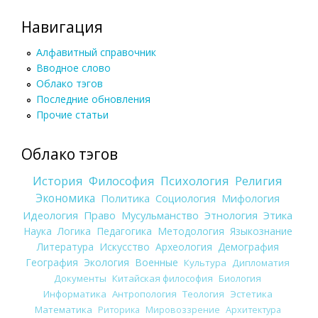
Навигация
Алфавитный справочник
Вводное слово
Облако тэгов
Последние обновления
Прочие статьи
Облако тэгов
История
Философия
Психология
Религия
Экономика
Политика
Социология
Мифология
Идеология
Право
Мусульманство
Этнология
Этика
Наука
Логика
Педагогика
Методология
Языкознание
Литература
Искусство
Археология
Демография
География
Экология
Военные
Культура
Дипломатия
Документы
Китайская философия
Биология
Информатика
Антропология
Теология
Эстетика
Математика
Риторика
Мировоззрение
Архитектура