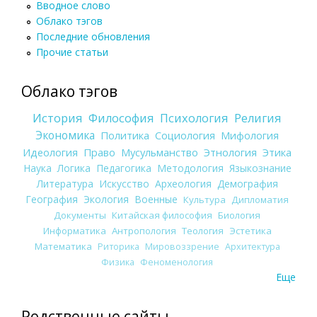
Вводное слово
Облако тэгов
Последние обновления
Прочие статьи
Облако тэгов
История
Философия
Психология
Религия
Экономика
Политика
Социология
Мифология
Идеология
Право
Мусульманство
Этнология
Этика
Наука
Логика
Педагогика
Методология
Языкознание
Литература
Искусство
Археология
Демография
География
Экология
Военные
Культура
Дипломатия
Документы
Китайская философия
Биология
Информатика
Антропология
Теология
Эстетика
Математика
Риторика
Мировоззрение
Архитектура
Физика
Феноменология
Еще
Родственные сайты