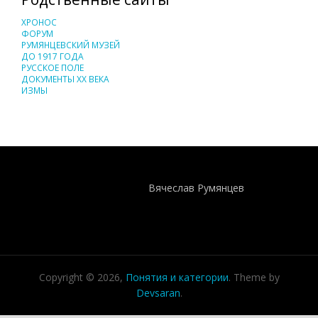
ХРОНОС
ФОРУМ
РУМЯНЦЕВСКИЙ МУЗЕЙ
ДО 1917 ГОДА
РУССКОЕ ПОЛЕ
ДОКУМЕНТЫ XX ВЕКА
ИЗМЫ
Понятия И Категории - Исторический Проект ХРОНОС
WEB-редактор
Вячеслав Румянцев
Copyright © 2026,
Понятия и категории
. Theme by
Devsaran
.