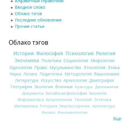
Алфавитный справочник
Вводное слово
Облако тэгов
Последние обновления
Прочие статьи
Облако тэгов
История
Философия
Психология
Религия
Экономика
Политика
Социология
Мифология
Идеология
Право
Мусульманство
Этнология
Этика
Наука
Логика
Педагогика
Методология
Языкознание
Литература
Искусство
Археология
Демография
География
Экология
Военные
Культура
Дипломатия
Документы
Китайская философия
Биология
Информатика
Антропология
Теология
Эстетика
Математика
Риторика
Мировоззрение
Архитектура
Физика
Феноменология
Еще