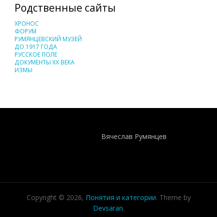
Родственные сайты
ХРОНОС
ФОРУМ
РУМЯНЦЕВСКИЙ МУЗЕЙ
ДО 1917 ГОДА
РУССКОЕ ПОЛЕ
ДОКУМЕНТЫ XX ВЕКА
ИЗМЫ
Понятия И Категории - Исторический Проект ХРОНОС
WEB-редактор
Вячеслав Румянцев
Copyright © 2026,
Понятия и категории
. Theme by
Devsaran
.