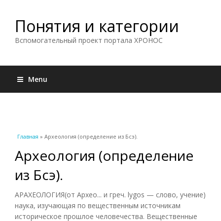
Понятия и категории
Вспомогательный проект портала ХРОНОС
Menu
Вы здесь
Главная
» Археология (определение из Бсэ).
Археология (определение
из Бсэ).
АРАХЕОЛОГИЯ(от Архео... и греч. lygos — слово, учение)
наука, изучающая по вещественным источникам
историческое прошлое человечества. Вещественные