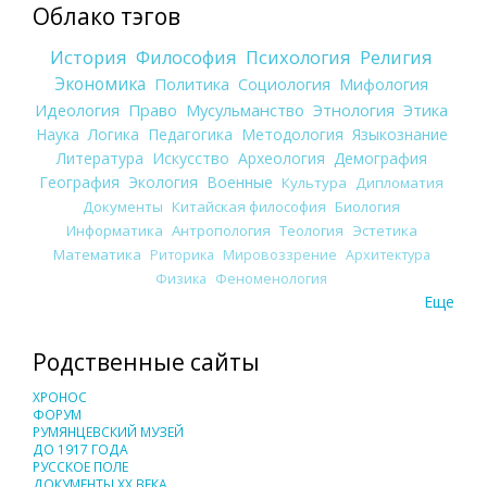
Облако тэгов
История
Философия
Психология
Религия
Экономика
Политика
Социология
Мифология
Идеология
Право
Мусульманство
Этнология
Этика
Наука
Логика
Педагогика
Методология
Языкознание
Литература
Искусство
Археология
Демография
География
Экология
Военные
Культура
Дипломатия
Документы
Китайская философия
Биология
Информатика
Антропология
Теология
Эстетика
Математика
Риторика
Мировоззрение
Архитектура
Физика
Феноменология
Еще
Родственные сайты
ХРОНОС
ФОРУМ
РУМЯНЦЕВСКИЙ МУЗЕЙ
ДО 1917 ГОДА
РУССКОЕ ПОЛЕ
ДОКУМЕНТЫ XX ВЕКА