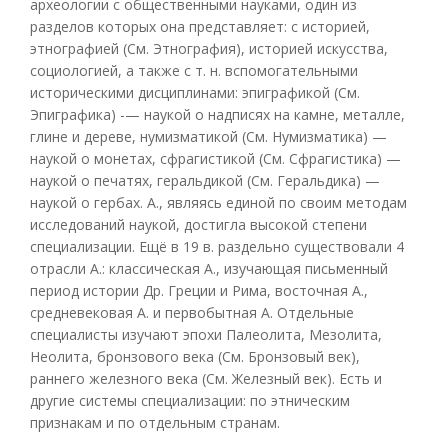
археологии с общественными науками, один из
разделов которых она представляет: с историей,
этнографией (См. Этнография), историей искусства,
социологией, а также с т. н. вспомогательными
историческими дисциплинами: эпиграфикой (См.
Эпиграфика) -— наукой о надписях на камне, металле,
глине и дереве, нумизматикой (См. Нумизматика) —
наукой о монетах, сфрагистикой (См. Сфрагистика) —
наукой о печатях, геральдикой (См. Геральдика) —
наукой о гербах. А., являясь единой по своим методам
исследований наукой, достигла высокой степени
специализации. Ещё в 19 в. раздельно существовали 4
отрасли А.: классическая А., изучающая письменный
период истории Др. Греции и Рима, восточная А.,
средневековая А. и первобытная А. Отдельные
специалисты изучают эпохи Палеолита, Мезолита,
Неолита, бронзового века (См. Бронзовый век),
раннего железного века (См. Железный век). Есть и
другие системы специализации: по этническим
признакам и по отдельным странам.