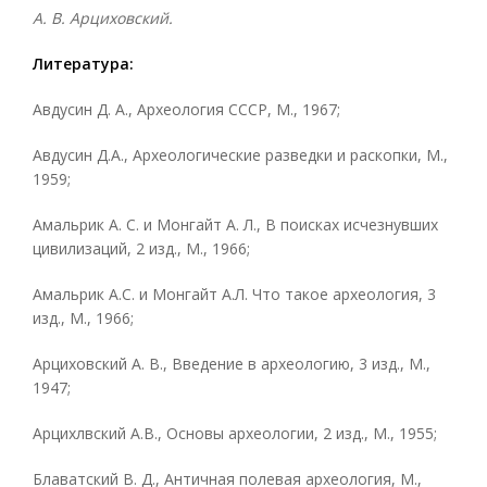
А. В. Арциховский.
Литература:
Авдусин Д. А., Археология СССР, М., 1967;
Авдусин Д.А., Археологические разведки и раскопки, М.,
1959;
Амальрик А. С. и Монгайт А. Л., В поисках исчезнувших
цивилизаций, 2 изд., М., 1966;
Амальрик А.С. и Монгайт А.Л. Что такое археология, 3
изд., М., 1966;
Арциховский А. В., Введение в археологию, 3 изд., М.,
1947;
Арцихлвский А.В., Основы археологии, 2 изд., М., 1955;
Блаватский В. Д., Античная полевая археология, М.,