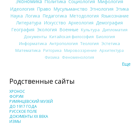
Экономика
Политика
Социология
Мифология
Идеология
Право
Мусульманство
Этнология
Этика
Наука
Логика
Педагогика
Методология
Языкознание
Литература
Искусство
Археология
Демография
География
Экология
Военные
Культура
Дипломатия
Документы
Китайская философия
Биология
Информатика
Антропология
Теология
Эстетика
Математика
Риторика
Мировоззрение
Архитектура
Физика
Феноменология
Еще
Родственные сайты
ХРОНОС
ФОРУМ
РУМЯНЦЕВСКИЙ МУЗЕЙ
ДО 1917 ГОДА
РУССКОЕ ПОЛЕ
ДОКУМЕНТЫ XX ВЕКА
ИЗМЫ