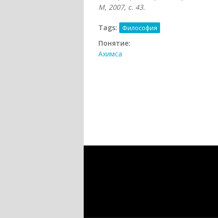
М, 2007, с. 43.
Tags:
Философия
Понятие:
Ахимса