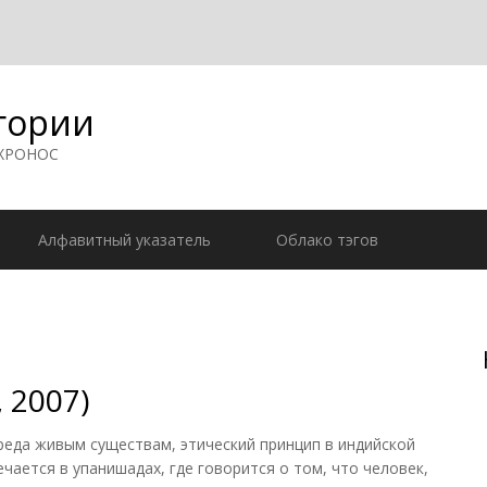
гории
 ХРОНОС
Алфавитный указатель
Облако тэгов
 2007)
реда живым существам, этический принцип в индийской
ечается в упанишадах, где говорится о том, что человек,