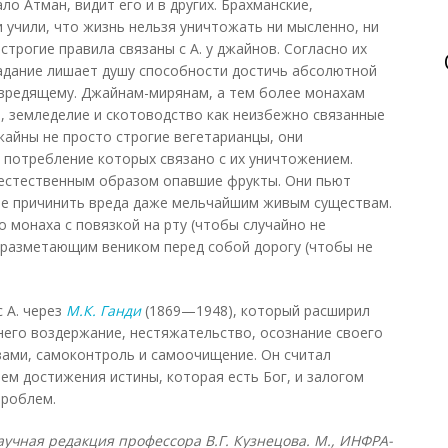
о Атман, видит его и в других. Брахманские,
 учили, что жизнь нельзя уничтожать ни мысленно, ни
строгие правила связаны с А. у джайнов. Согласно их
радание лишает душу способности достичь абсолютной
 вредящему. Джайнам-мирянам, а тем более монахам
, земледелие и скотоводство как неизбежно связанные
айны не просто строгие вегетарианцы, они
, потребление которых связано с их уничтожением.
 естественным образом опавшие фрукты. Они пьют
не причинить вреда даже мельчайшим живым существам.
 монаха с повязкой на рту (чтобы случайно не
 разметающим веником перед собой дорогу (чтобы не
 А. через
М.К. Ганди
(1869—1948), который расширил
 него воздержание, нестяжательство, осознание своего
вами, самоконтроль и самоочищение. Он считал
ем достижения истины, которая есть Бог, и залогом
проблем.
учная редакция профессора В.Г. Кузнецова. М., ИНФРА-