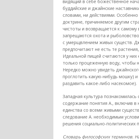
видящий в себе божественное начал
буддийские и джайнские наставники
словами, ни действиями. Особенно 
доктрине, причиняемое другим ст
чистоты и возвращается к самому
запрещаются охота и рыболовство
с умерщвлением живых существ. Дж
предпочитают не есть те растения
Идеальной пищей считаются у них
только процеженную воду, чтобы 
Нередко можно увидеть джайнского
проглотить какую-нибудь мошку) и
раздавить какое-либо насекомое).
Западная культура познакомилась с
содержание понятия А., включив в
единства со всеми живыми сущест
следование А. необходимым услови
решения социально-политических 
Словарь философских терминов. На