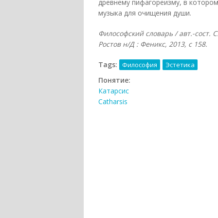
древнему пифагореизму, в котором
музыка для очищения души.
Философский словарь / авт.-сост. С
Ростов н/Д : Феникс, 2013, с 158.
Tags:
Философия
Эстетика
Понятие:
Катарсис
Catharsis