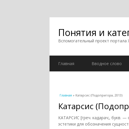
Понятия и кате
Вспомогательный проект портала
Главная
Вводное слово
Вы здесь
Главная
» Катарсис (Подопригора, 2013)
Катарсис (Подопр
КАТАРСИС [греч. кадарач;, букв. 
эстетики для обозначения сущност