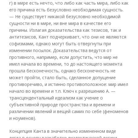
г) в мире есть нечто, что либо как часть мира, либо как
его причина есть безусловно необходимая сущность.
— Не существует никакой безусловно необходимой
сущности ни в мире, ни вне мира в качестве его
причины. Излагая доказательства как тезисов, так и
антитезисов, Кант подчеркивает, что они не являются
софизмами, однако могут быть отвергнуты при
изменении посылок. Доказательства ведутся от
противного, например, если допустить, что мир не
имел начала во времени, то до настоящего момента
прошла бесконечность, однако бесконечность не
может пройти, стало быть, сделанное допущение
противоречиво, и истинно противоположное: мир имел
начало во времени и т.п. Ключ к разрешению А. —
трансцендентальный идеализм как учение о
субъективной природе пространства и времени и
различении явлений и вещей самих по себе (феноменов
и ноуменов).
Концепция Канта в значительно измененном виде
легла в основу разработки диалектической логики