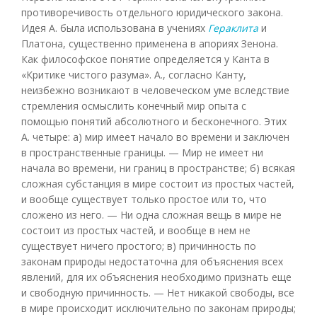
противоречивость отдельного юридического закона.
Идея А. была использована в учениях
Гераклита
и
Платона, существенно применена в апориях Зенона.
Как философское понятие определяется у Канта в
«Критике чистого разума». А., согласно Канту,
неизбежно возникают в человеческом уме вследствие
стремления осмыслить конечный мир опыта с
помощью понятий абсолютного и бесконечного. Этих
А. четыре: а) мир имеет начало во времени и заключен
в пространственные границы. — Мир не имеет ни
начала во времени, ни границ в пространстве; б) всякая
сложная субстанция в мире состоит из простых частей,
и вообще существует только простое или то, что
сложено из него. — Ни одна сложная вещь в мире не
состоит из простых частей, и вообще в нем не
существует ничего простого; в) причинность по
законам природы недостаточна для объяснения всех
явлений, для их объяснения необходимо признать еще
и свободную причинность. — Нет никакой свободы, все
в мире происходит исключительно по законам природы;