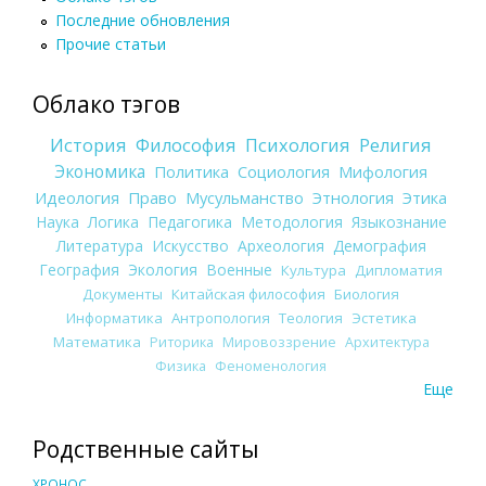
Последние обновления
Прочие статьи
Облако тэгов
История
Философия
Психология
Религия
Экономика
Политика
Социология
Мифология
Идеология
Право
Мусульманство
Этнология
Этика
Наука
Логика
Педагогика
Методология
Языкознание
Литература
Искусство
Археология
Демография
География
Экология
Военные
Культура
Дипломатия
Документы
Китайская философия
Биология
Информатика
Антропология
Теология
Эстетика
Математика
Риторика
Мировоззрение
Архитектура
Физика
Феноменология
Еще
Родственные сайты
ХРОНОС