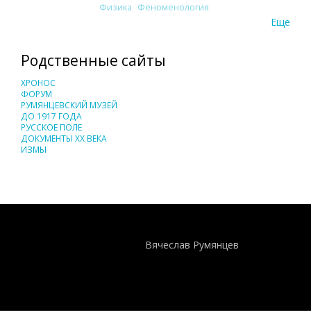
Физика
Феноменология
Еще
Родственные сайты
ХРОНОС
ФОРУМ
РУМЯНЦЕВСКИЙ МУЗЕЙ
ДО 1917 ГОДА
РУССКОЕ ПОЛЕ
ДОКУМЕНТЫ XX ВЕКА
ИЗМЫ
Понятия И Категории - Исторический Проект ХРОНОС
WEB-редактор
Вячеслав Румянцев