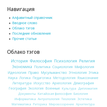
Навигация
Алфавитный справочник
Вводное слово
Облако тэгов
Последние обновления
Прочие статьи
Облако тэгов
История
Философия
Психология
Религия
Экономика
Политика
Социология
Мифология
Идеология
Право
Мусульманство
Этнология
Этика
Наука
Логика
Педагогика
Методология
Языкознание
Литература
Искусство
Археология
Демография
География
Экология
Военные
Культура
Дипломатия
Документы
Китайская философия
Биология
Информатика
Антропология
Теология
Эстетика
Математика
Риторика
Мировоззрение
Архитектура