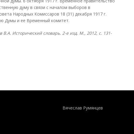
ной думы. 6 октября 1917 г. Временное правительство
ственную думу в связи с началом выборов в
вета Народных Комиссаров 18 (31) декабря 1917 г.
ию Думы и ее Временный комитет.
в В.А. Исторический словарь. 2-е изд. М., 2012, с. 131-
Понятия И Категории - Исторический Проект ХРОНОС
WEB-редактор
Вячеслав Румянцев