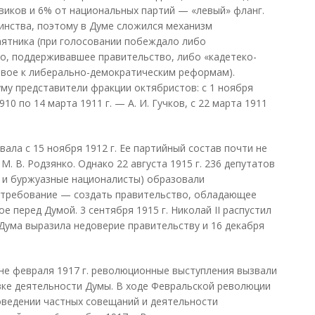
виков и 6% от национальных партий — «левый» фланг.
инства, поэтому в Думе сложился механизм
аятника (при голосовании побеждало либо
о, поддерживавшее правительство, либо «кадетеко-
овое к либерально-демократическим реформам).
уму представители фракции октябристов: с 1 ноября
1910 по 14 марта 1911 г. — А. И. Гучков, с 22 марта 1911
ала с 15 ноября 1912 г. Ее партийный состав почти не
М. В. Родзянко. Однако 22 августа 1915 г. 236 депутатов
ы и буржуазные националисты) образовали
 требование — создать правительство, обладающее
 перед Думой. 3 сентября 1915 г. Николай II распустил
. Дума выразила недоверие правительству и 16 декабря
не февраля 1917 г. революционные выступления вызвали
вке деятельности Думы. В ходе Февральской революции
роведении частных совещаний и деятельности