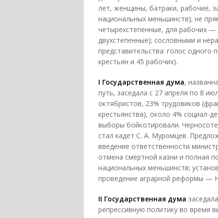
лет, женщины, батраки, рабочие, з
национальных меньшинств); не пря
четырехстепенные, для рабочих — 
двухстепенные); сословными и нер
представительства: голос одного 
крестьян и 45 рабочих).
I Государственная дума
, назван
путь, заседала с 27 апреля по 8 ию
октябристов, 23% трудовиков (фра
крестьянства), около 4% социал-д
выборы бойкотировали. Черносотен
стал кадет С. А. Муромцев. Предл
введение ответственности министр
отмена смертной казни и полная п
национальных меньшинств; установ
проведение аграрной реформы — Ник
II Государственная дума
заседала
репрессивную политику во время в