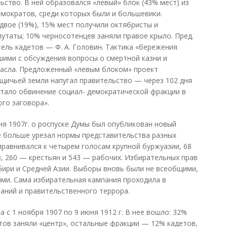
ьство. В ней образовался «левый» блок (43% мест) из
емократов, среди которых были и большевики.
двое (19%), 15% мест получили октябристы и
утаты; 10% черносотенцев заняли правое крыло. Пред.
ель кадетов — Ф. А. Головин. Тактика «бережения
шими с обсуждения вопросы о смертной казни и
пасла. Предложенный «левым блоком» проект
щичьей земли напугал правительство — через 102 дня
тало обвинение социал- демократической фракции в
го заговора».
я 1907г. о роспуске Думы был опубликован новый
е больше урезал нормы представительства разных
иравнивался к четырем голосам крупной буржуазии, 68
, 260 — крестьян и 543 — рабочих. Избирательных прав
бири и Средней Азии. Выборы вновь были не всеобщими,
ми. Сама избирательная кампания проходила в
аний и правительственного террора.
 с 1 ноября 1907 по 9 июня 1912 г. В нее вошло: 32%
тов заняли «центр», остальные фракции — 12% кадетов,