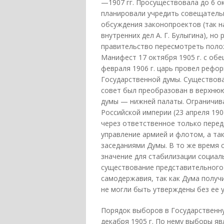
—1907 гг. Просуществовала до 6 ок
планировали учредить совещатель
обсуждения законопроектов (так 
внутренних дел А. Г. Булыгина), но
правительство пересмотреть поло
Манифест 17 октября 1905 г. с об
февраля 1906 г. царь провел рефо
Государственной думы. Существова
совет был преобразован в верхнюю
думы — нижней палаты. Ограничив
Российской империи (23 апреля 19
через ответственное только перед
управление армией и флотом, а та
заседаниями Думы. В то же время
значение для стабилизации социал
существование представительного
самодержавия, так как Дума получ
не могли быть утверждены без ее у
Порядок выборов в Государственн
декабря 1905 г. По нему выборы яв