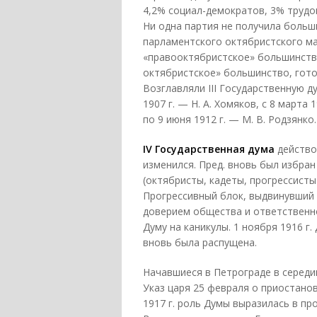
4,2% социал-демократов, 3% трудо
Ни одна партия не получила больш
парламентского октябристского м
«правооктябристское» большинств
октябристское» большинство, гот
Возглавляли III Государственную д
1907 г. — Н. А. Хомяков, с 8 марта 
по 9 июня 1912 г. — М. В. Родзянко.
IV Государственная дума
действов
изменился. Пред. вновь был избран 
(октябристы, кадеты, прогрессист
Прогрессивный блок, выдвинувший
доверием общества и ответственное
Думу на каникулы. 1 ноября 1916 г
вновь была распущена.
Начавшиеся в Петрограде в середи
Указ царя 25 февраля о приостано
1917 г. роль Думы выразилась в п