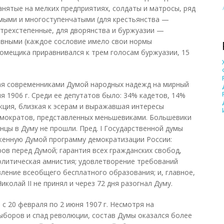
анятые на мелких предприятиях, солдаты и матросы, ряд
мыми и многоступенчатыми (для крестьянства —
трехстепенные, для дворянства и буржуазии —
авными (каждое сословие имело свои нормы
помещика приравнивался к трем голосам буржуазии, 15
ная современниками Думой народных надежд на мирный
ля 1906 г. Среди ее депутатов было: 34% кадетов, 14%
кция, близкая к эсерам и выражавшая интересы
емократов, представленных меньшевиками. Большевики
цы в Думу не прошли. Пред. I Государственной думы
оженную Думой программу демократизации России:
ов перед Думой; гарантия всех гражданских свобод,
олитическая амнистия; удовлетворение требований
ление всеобщего бесплатного образования; и, главное,
олай II не принял и через 72 дня разогнал Думу.
 с 20 февраля по 2 июня 1907 г. Несмотря на
ыборов и спад революции, состав Думы оказался более