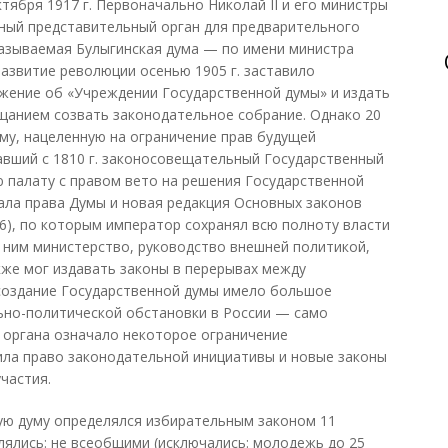
тября 1917 г. Первоначально Николай II и его министры
ный представительный орган для предварительного
называемая Булыгинская дума — по имени министра
 развитие революции осенью 1905 г. заставило
жение об «Учреждении Государственной думы» и издать
ещанием созвать законодательное собрание. Однако 20
рму, нацеленную на ограничение прав будущей
вший с 1810 г. законосовещательный Государственный
 палату с правом вето на решения Государственной
ала права Думы и новая редакция Основных законов
06), по которым император сохранял всю полноту власти
 ним министерство, руководство внешней политикой,
кже мог издавать законы в перерывах между
 создание Государственной думы имело большое
ьно-политической обстановки в России — само
 органа означало некоторое ограничение
ила право законодательной инициативы и новые законы
частия.
ую думу определялся избирательным законом 11
лялись: не всеобщими (исключались: молодежь до 25