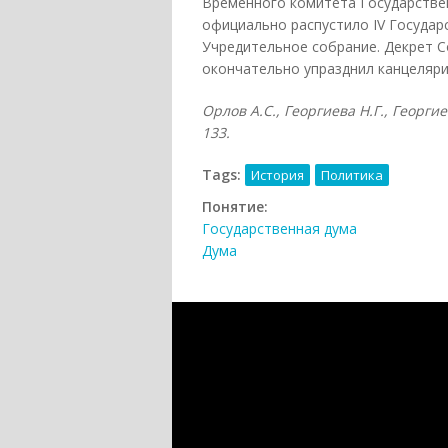
Временного комитета Государствен
официально распустило IV Государ
Учредительное собрание. Декрет Со
окончательно упразднил канцеляр
Орлов А.С., Георгиева Н.Г., Георгие
133.
Tags:
История
Политика
Понятие:
Государственная дума
Дума