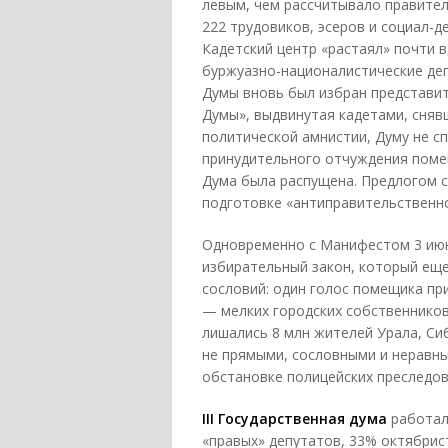
левым, чем рассчитывало правител
222 трудовиков, эсеров и социал-д
Кадетский центр «растаял» почти в
буржуазно-националистические деп
Думы вновь был избран представит
Думы», выдвинутая кадетами, сняв
политической амнистии, Думу не с
принудительного отчуждения поме
Дума была распущена. Предлогом с
подготовке «антиправительственно
Одновременно с Манифестом 3 июн
избирательный закон, который ещ
сословий: один голос помещика пр
— мелких городских собственников
лишались 8 млн жителей Урала, Си
не прямыми, сословными и неравны
обстановке полицейских преследов
III Государственная дума
работала
«правых» депутатов, 33% октябрис