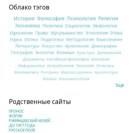
Облако тэгов
История
Философия
Психология
Религия
Экономика
Политика
Социология
Мифология
Идеология
Право
Мусульманство
Этнология
Этика
Наука
Логика
Педагогика
Методология
Языкознание
Литература
Искусство
Археология
Демография
География
Экология
Военные
Культура
Дипломатия
Документы
Китайская философия
Биология
Информатика
Антропология
Теология
Эстетика
Математика
Риторика
Мировоззрение
Архитектура
Физика
Феноменология
Еще
Родственные сайты
ХРОНОС
ФОРУМ
РУМЯНЦЕВСКИЙ МУЗЕЙ
ДО 1917 ГОДА
РУССКОЕ ПОЛЕ