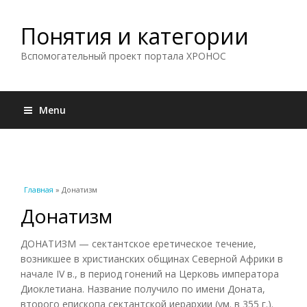
Понятия и категории
Вспомогательный проект портала ХРОНОС
Menu
Вы здесь
Главная
» Донатизм
Донатизм
ДОНАТИЗМ — сектантское еретическое течение,
возникшее в христианских общинах Северной Африки в
начале IV в., в период гонений на Церковь императора
Диоклетиана. Название получило по имени Доната,
второго епископа сектантской иерархии (ум. в 355 г.).