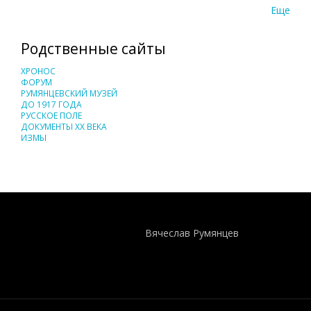
Еще
Родственные сайты
ХРОНОС
ФОРУМ
РУМЯНЦЕВСКИЙ МУЗЕЙ
ДО 1917 ГОДА
РУССКОЕ ПОЛЕ
ДОКУМЕНТЫ XX ВЕКА
ИЗМЫ
Понятия И Категории - Исторический Проект ХРОНОС
WEB-редактор
Вячеслав Румянцев