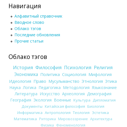
Навигация
Алфавитный справочник
Вводное слово
Облако тэгов
Последние обновления
Прочие статьи
Облако тэгов
История
Философия
Психология
Религия
Экономика
Политика
Социология
Мифология
Идеология
Право
Мусульманство
Этнология
Этика
Наука
Логика
Педагогика
Методология
Языкознание
Литература
Искусство
Археология
Демография
География
Экология
Военные
Культура
Дипломатия
Документы
Китайская философия
Биология
Информатика
Антропология
Теология
Эстетика
Математика
Риторика
Мировоззрение
Архитектура
Физика
Феноменология