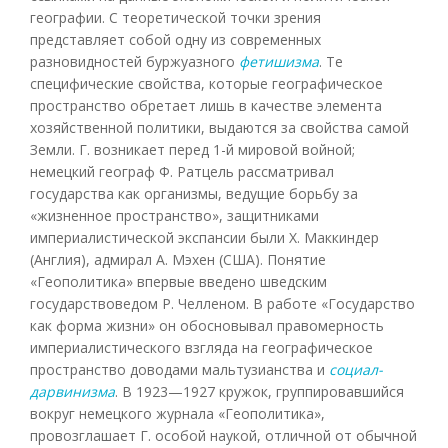
географии. С теоретической точки зрения
представляет собой одну из современных
разновидностей буржуазного
фетишизма
. Те
специфические свойства, которые географическое
пространство обретает лишь в качестве элемента
хозяйственной политики, выдаются за свойства самой
Земли. Г. возникает перед 1-й мировой войной;
немецкий географ Ф. Ратцель рассматривал
государства как организмы, ведущие борьбу за
«жизненное пространство», защитниками
империалистической экспансии были X. Маккиндер
(Англия), адмирал А. Мэхен (США). Понятие
«Геополитика» впервые введено шведским
государствоведом Р. Челленом. В работе «Государство
как форма жизни» он обосновывал правомерность
империалистического взгляда на географическое
пространство доводами мальтузианства и
социал-
дарвинизма
. В 1923—1927 кружок, группировавшийся
вокруг немецкого журнала «Геополитика»,
провозглашает Г. особой наукой, отличной от обычной