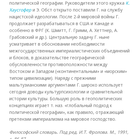
политической географии. Руководители этого кружка
К.
Хаусгофер
и Э. Обст открыто поставили Г. на службу
нацистской идеологии. После 2-й мировой войны Г.
продолжает разрабатываться в США и Канаде и
особенно в ФРГ (К. Шмитт, Г. Гримм, А. Хеттнер, А.
Грабовский и др.). Центральную задачу Г. ныне
усматривает в обосновании необходимости
межгосударственных империалистических объединений
и блоков, в доказательстве географической
обусловленности противоположности между
Востоком и Западом («континентальным» и «морским»
типом цивилизации). Наряду с прежними
мальтузианскими аргументами Г. широко использует
сегодня доводы культурпсихологии и сравнительной
истории культуры. Большую роль в геополитических
концепциях играет т. наз. «глобальный подход к
политической географии», как правило, отражающий
претензии империализма на мировое господство.
Философский словарь. Под ред. И.Т. Фролова. М., 1991,
с. 86-87.