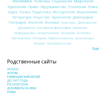
Экономика
Политика
Социология
Мифология
Идеология
Право
Мусульманство
Этнология
Этика
Наука
Логика
Педагогика
Методология
Языкознание
Литература
Искусство
Археология
Демография
География
Экология
Военные
Культура
Дипломатия
Документы
Китайская философия
Биология
Информатика
Антропология
Теология
Эстетика
Математика
Риторика
Мировоззрение
Архитектура
Физика
Феноменология
Еще
Родственные сайты
ХРОНОС
ФОРУМ
РУМЯНЦЕВСКИЙ МУЗЕЙ
ДО 1917 ГОДА
РУССКОЕ ПОЛЕ
ДОКУМЕНТЫ XX ВЕКА
ИЗМЫ